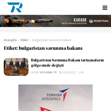
Anasayfa
Etiket
bulgaristan savunma bakanı
Etiket:
bulgaristan savunma bakanı
Bulgaristan Savunma Bakanı tartışmaların
gölgesinde değişti
YAZAN
SAVUNMA TR
02/03/2022
0