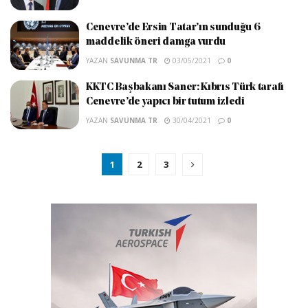
Cenevre’de Ersin Tatar’ın sunduğu 6
maddelik öneri damga vurdu
YAZAN
SAVUNMA TR
03/05/2021
0
KKTC Başbakanı Saner: Kıbrıs Türk tarafı
Cenevre’de yapıcı bir tutum izledi
YAZAN
SAVUNMA TR
30/04/2021
0
1
2
3