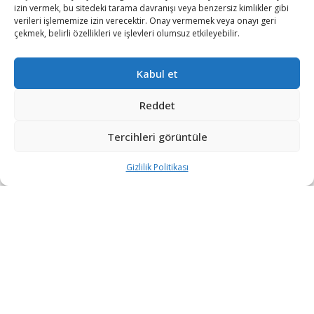
izin vermek, bu sitedeki tarama davranışı veya benzersiz kimlikler gibi
verileri işlememize izin verecektir. Onay vermemek veya onayı geri
çekmek, belirli özellikleri ve işlevleri olumsuz etkileyebilir.
Kabul et
Reddet
Tercihleri görüntüle
Gizlilik Politikası
“Etkin, Güvenilir, Haberdar”
+90 530 308 17 96
iletisim@savunmatr.com