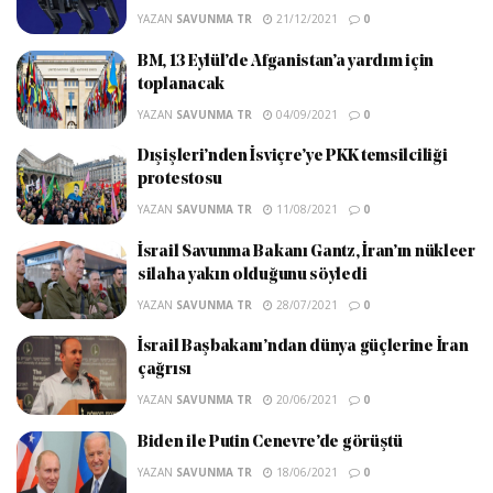
YAZAN
SAVUNMA TR
21/12/2021
0
BM, 13 Eylül’de Afganistan’a yardım için
toplanacak
YAZAN
SAVUNMA TR
04/09/2021
0
Dışişleri’nden İsviçre’ye PKK temsilciliği
protestosu
YAZAN
SAVUNMA TR
11/08/2021
0
İsrail Savunma Bakanı Gantz, İran’ın nükleer
silaha yakın olduğunu söyledi
YAZAN
SAVUNMA TR
28/07/2021
0
İsrail Başbakanı’ndan dünya güçlerine İran
çağrısı
YAZAN
SAVUNMA TR
20/06/2021
0
Biden ile Putin Cenevre’de görüştü
YAZAN
SAVUNMA TR
18/06/2021
0