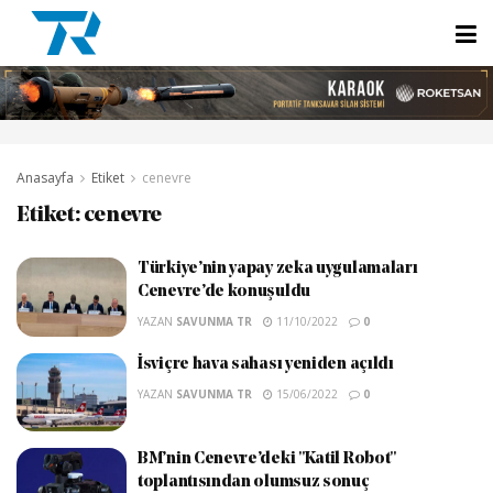
Anasayfa
Etiket
cenevre
Etiket:
cenevre
Türkiye’nin yapay zeka uygulamaları
Cenevre’de konuşuldu
YAZAN
SAVUNMA TR
11/10/2022
0
İsviçre hava sahası yeniden açıldı
YAZAN
SAVUNMA TR
15/06/2022
0
BM’nin Cenevre’deki "Katil Robot"
toplantısından olumsuz sonuç