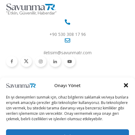
“Etkin, Güvenilir, Haberdar”
+90 530 308 17 96
iletisim@savunmatr.com
2026 © Savunma TR. Tüm Hakları Saklıdır.
Onayı Yönet
Savunma Sanayii
Kategoriler
SavunmaTR
En iyi deneyimleri sunmak için, cihaz bilgilerini saklamak ve/veya bunlara
Hava Platformları
Siber Güvenlik
Hakkımızda
erişmek amacıyla çerezler gibi teknolojiler kullanıyoruz. Bu teknolojilere
izin vermek, bu sitedeki tarama davranışı veya benzersiz kimlikler gibi
Kara Platformları
Teknoloji
Kariyer
verileri işlememize izin verecektir. Onay vermemek veya onayı geri
çekmek, belirli özellikleri ve işlevleri olumsuz etkileyebilir.
Deniz Platformları
Röportajlar
Gizlilik Politikası
İnsansız Sistemler
Politika
Künye