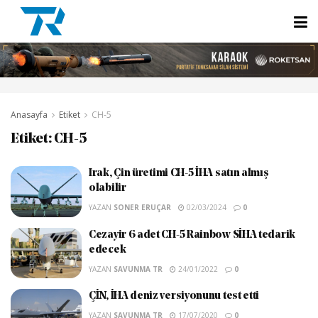
Anasayfa
Etiket
CH-5
Etiket:
CH-5
Irak, Çin üretimi CH-5 İHA satın almış
olabilir
YAZAN
SONER ERUÇAR
02/03/2024
0
Cezayir 6 adet CH-5 Rainbow SİHA tedarik
edecek
YAZAN
SAVUNMA TR
24/01/2022
0
ÇİN, İHA deniz versiyonunu test etti
YAZAN
SAVUNMA TR
17/07/2020
0