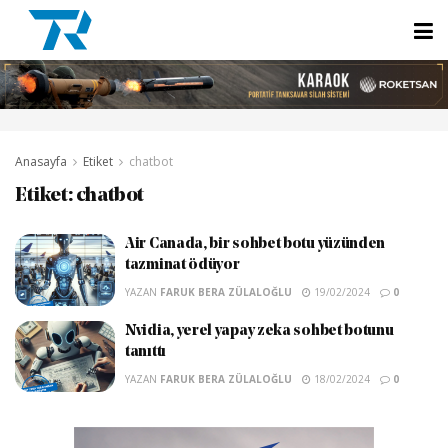
Anasayfa
Etiket
chatbot
Etiket:
chatbot
Air Canada, bir sohbet botu yüzünden
tazminat ödüyor
YAZAN
FARUK BERA ZÜLALOĞLU
19/02/2024
0
Nvidia, yerel yapay zeka sohbet botunu
tanıttı
YAZAN
FARUK BERA ZÜLALOĞLU
18/02/2024
0