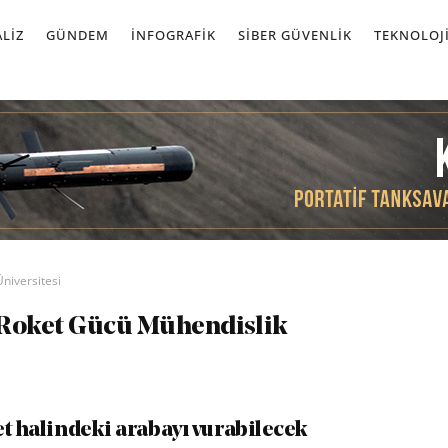
LIZ
GÜNDEM
İNFOGRAFIK
SIBER GÜVENLIK
TEKNOLOJ
niversitesi
 Roket Gücü Mühendislik
et halindeki arabayı vurabilecek