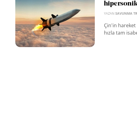
hipersonik 
YAZAN
SAVUNMA T
Çin'in hareket
hızla tam isabe