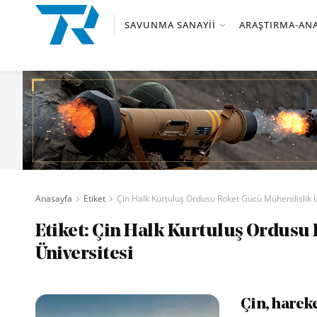
SAVUNMA SANAYII
ARAŞTIRMA-ANA
Anasayfa
Etiket
Çin Halk Kurtuluş Ordusu Roket Gücü Mühendislik Ü
Etiket:
Çin Halk Kurtuluş Ordusu
Üniversitesi
Çin, harek