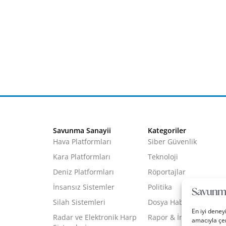
Savunma Sanayii
Kategoriler
Hava Platformları
Siber Güvenlik
Kara Platformları
Teknoloji
Deniz Platformları
Röportajlar
İnsansız Sistemler
Politika
Silah Sistemleri
Dosya Haber
En iyi deney
Radar ve Elektronik Harp
Rapor & İnfografik
amacıyla çer