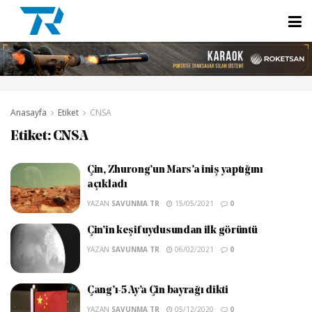
Anasayfa
Etiket
CNSA
Etiket:
CNSA
Çin, Zhurong’un Mars’a iniş yaptığını
açıkladı
YAZAN
SAVUNMA TR
15/05/2021
0
Çin’in keşif uydusundan ilk görüntü
YAZAN
SAVUNMA TR
06/02/2021
0
Çang’ı-5 Ay’a Çin bayrağı dikti
YAZAN
SAVUNMA TR
05/12/2020
0