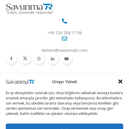
“Etkin, Güvenilir, Haberdar”
+90 530 308 17 96
iletisim@savunmatr.com
2026 © Savunma TR. Tüm Hakları Saklıdır.
Onayı Yönet
Savunma Sanayii
Kategoriler
SavunmaTR
En iyi deneyimleri sunmak için, cihaz bilgilerini saklamak ve/veya bunlara
Hava Platformları
Siber Güvenlik
Hakkımızda
erişmek amacıyla çerezler gibi teknolojiler kullanıyoruz. Bu teknolojilere
izin vermek, bu sitedeki tarama davranışı veya benzersiz kimlikler gibi
Kara Platformları
Teknoloji
Kariyer
verileri işlememize izin verecektir. Onay vermemek veya onayı geri
çekmek, belirli özellikleri ve işlevleri olumsuz etkileyebilir.
Deniz Platformları
Röportajlar
Gizlilik Politikası
İnsansız Sistemler
Politika
Künye