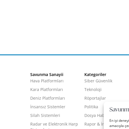
Savunma Sanayii
Kategoriler
Hava Platformları
Siber Güvenlik
Kara Platformları
Teknoloji
Deniz Platformları
Röportajlar
İnsansız Sistemler
Politika
Silah Sistemleri
Dosya Haber
En iyi deney
Radar ve Elektronik Harp
Rapor & İnfografik
amacıyla çer