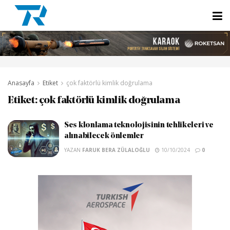
Anasayfa
Etiket
çok faktörlü kimlik doğrulama
Etiket:
çok faktörlü kimlik doğrulama
Ses klonlama teknolojisinin tehlikeleri ve
alınabilecek önlemler
YAZAN
FARUK BERA ZÜLALOĞLU
10/10/2024
0