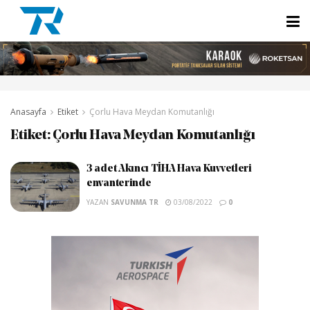
Anasayfa
Etiket
Çorlu Hava Meydan Komutanlığı
Etiket:
Çorlu Hava Meydan Komutanlığı
3 adet Akıncı TİHA Hava Kuvvetleri
envanterinde
YAZAN
SAVUNMA TR
03/08/2022
0