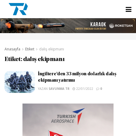
Anasayfa
Etiket
dalış ekipmanı
Etiket:
dalış ekipmanı
İngiltere’den 33 milyon dolarlık dalış
ekipmanı yatırımı
YAZAN
SAVUNMA TR
22/01/2022
0