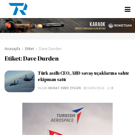
Anasayfa
Etiket
Dave Durden
Etiket:
Dave Durden
Türk asıllı CEO, ABD savaş uçaklarına sahte
ekipman sattı
YAZAN
MURAT EMRE EYGÜN
04/05/2024
0