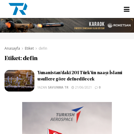
Anasayfa
Etiket
defin
Etiket:
defin
Yunanistan’daki 201 Türk’ün naaşı İslamî
usullere göre defnedilecek
YAZAN
SAVUNMA TR
21/06/2021
0