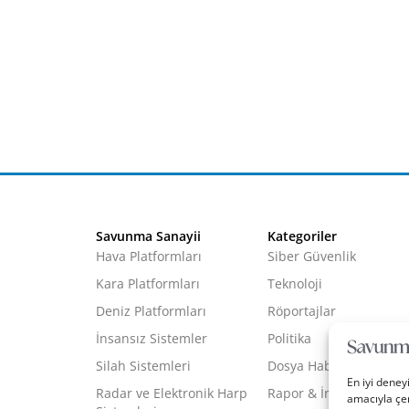
Savunma Sanayii
Kategoriler
Hava Platformları
Siber Güvenlik
Kara Platformları
Teknoloji
Deniz Platformları
Röportajlar
İnsansız Sistemler
Politika
Silah Sistemleri
Dosya Haber
En iyi deney
Radar ve Elektronik Harp
Rapor & İnfografik
amacıyla çer