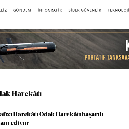
LIZ
GÜNDEM
İNFOGRAFIK
SIBER GÜVENLIK
TEKNOLOJ
dak Harekâtı
fızı Harekâtı Odak Harekâtı başarılı
vam ediyor