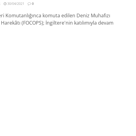
R
30/04/2021
0
eri Komutanlığınca komuta edilen Deniz Muhafızı
Harekâtı (FOCOPS); İngiltere'nin katılımıyla devam