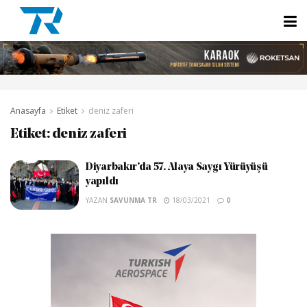
Anasayfa
Etiket
deniz zaferi
Etiket:
deniz zaferi
Diyarbakır’da 57. Alaya Saygı Yürüyüşü
yapıldı
YAZAN
SAVUNMA TR
18/03/2021
0