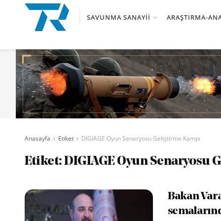
SAVUNMA SANAYII
ARAŞTIRMA-ANA
Anasayfa
Etiket
DIGIAGE Oyun Senaryosu Geliştirme Kampı
Etiket:
DIGIAGE Oyun Senaryosu G
Bakan Vara
semalarınd