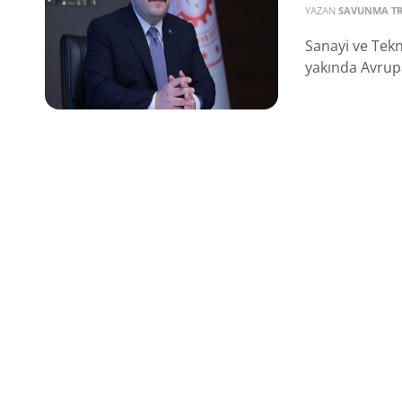
YAZAN
SAVUNMA T
Sanayi ve Tekn
yakında Avrupa