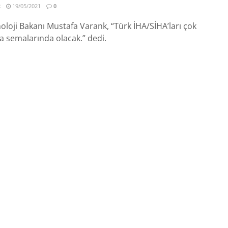
R
19/05/2021
0
oloji Bakanı Mustafa Varank, “Türk İHA/SİHA’ları çok
 semalarında olacak.” dedi.