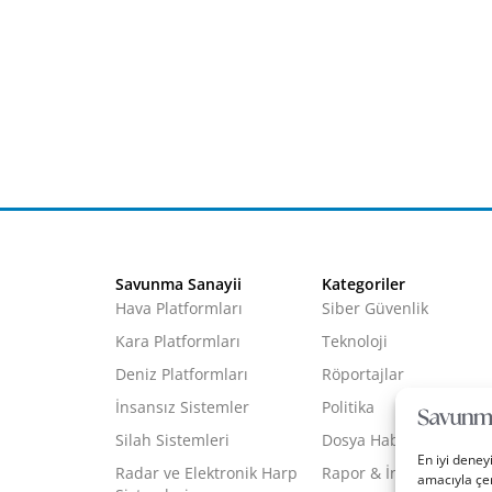
Savunma Sanayii
Kategoriler
Hava Platformları
Siber Güvenlik
Kara Platformları
Teknoloji
Deniz Platformları
Röportajlar
İnsansız Sistemler
Politika
Silah Sistemleri
Dosya Haber
En iyi deney
Radar ve Elektronik Harp
Rapor & İnfografik
amacıyla çer