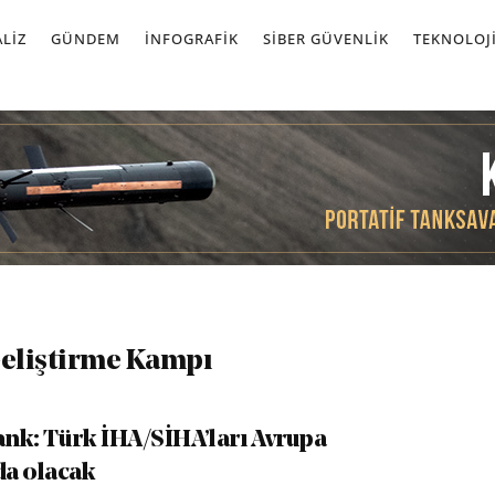
LIZ
GÜNDEM
İNFOGRAFIK
SIBER GÜVENLIK
TEKNOLOJ
eliştirme Kampı
nk: Türk İHA/SİHA’ları Avrupa
a olacak