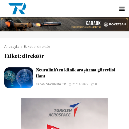
Anasayfa
Etiket
direktör
Etiket:
direktör
Neuralink’ten klinik araştırma görevlisi
ilanı
YAZAN
SAVUNMA TR
21/01/2022
0