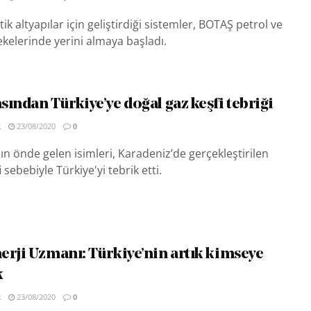
ik altyapılar için geliştirdiği sistemler, BOTAŞ petrol ve
kelerinde yerini almaya başladı.
ından Türkiye’ye doğal gaz keşfi tebriği
R
23/08/2020
0
n önde gelen isimleri, Karadeniz’de gerçekleştirilen
 sebebiyle Türkiye'yi tebrik etti.
erji Uzmanı: Türkiye’nin artık kimseye
k
R
23/08/2020
0