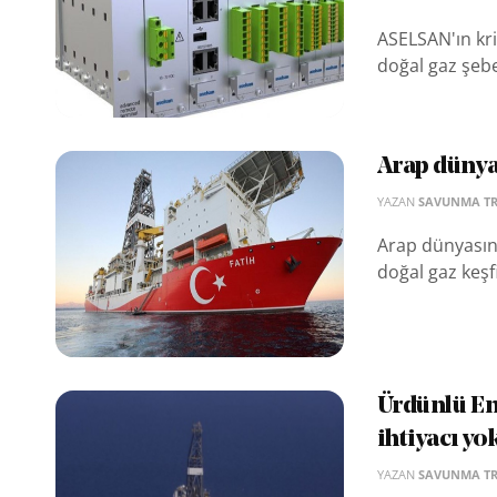
ASELSAN'ın krit
doğal gaz şebe
Arap dünyas
YAZAN
SAVUNMA T
Arap dünyasını
doğal gaz keşfi
Ürdünlü En
ihtiyacı yo
YAZAN
SAVUNMA T