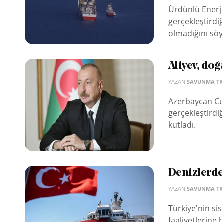
Ürdünlü Enerj
gerçekleştirdi
olmadığını söy
Aliyev, doğ
YAZAN
SAVUNMA T
Azerbaycan Cu
gerçekleştirdi
kutladı.
Denizlerde
YAZAN
SAVUNMA T
Türkiye'nin si
faaliyetlerine