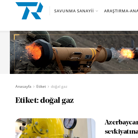
SAVUNMA SANAYII
ARAŞTIRMA-ANA
Anasayfa
Etiket
doğal gaz
Etiket:
doğal gaz
Azerbaycan
sevkiyatına