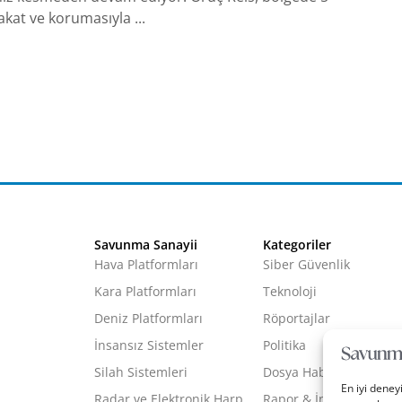
akat ve korumasıyla ...
Savunma Sanayii
Kategoriler
Hava Platformları
Siber Güvenlik
Kara Platformları
Teknoloji
Deniz Platformları
Röportajlar
İnsansız Sistemler
Politika
Silah Sistemleri
Dosya Haber
En iyi deney
Radar ve Elektronik Harp
Rapor & İnfografik