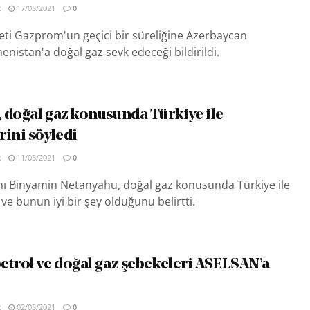
R
17/03/2021
0
keti Gazprom'un geçici bir süreliğine Azerbaycan
nistan'a doğal gaz sevk edeceği bildirildi.
 doğal gaz konusunda Türkiye ile
rini söyledi
R
11/03/2021
0
nı Binyamin Netanyahu, doğal gaz konusunda Türkiye ile
ve bunun iyi bir şey olduğunu belirtti.
etrol ve doğal gaz şebekeleri ASELSAN’a
R
02/03/2021
0