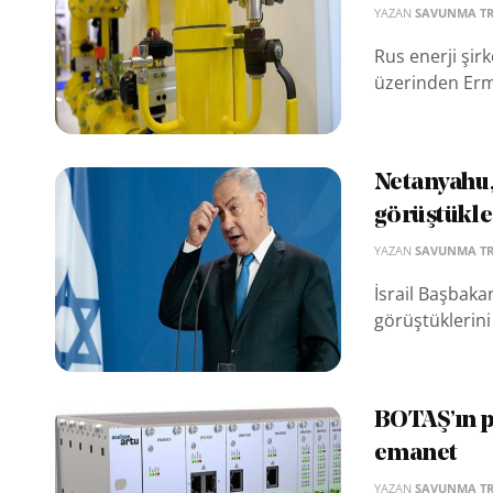
YAZAN
SAVUNMA T
Rus enerji şir
üzerinden Erme
Netanyahu,
görüştükle
YAZAN
SAVUNMA T
İsrail Başbaka
görüştüklerini 
BOTAŞ’ın p
emanet
YAZAN
SAVUNMA T