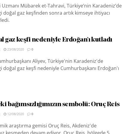
i Uzmanı Mübarek et-Tahravi, Türkiye’nin Karadeniz’de
ği doğal gaz keşfinden sonra artık kimseye ihtiyacı
ledi.
al gaz keşfi nedeniyle Erdoğan’ı kutladı
R
23/08/2020
0
mhurbaşkanı Aliyev, Türkiye'nin Karadeniz'de
ği doğal gaz keşfi nedeniyle Cumhurbaşkanı Erdoğan'ı
ki bağımsızlığımızın sembolü: Oruç Reis
R
12/08/2020
0
smik araştırma gemisi Oruç Reis, Akdeniz'de
 hız kesmeden devam ediyor. Oruç Reis, bölgede 5