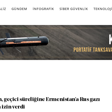
LIZ
GÜNDEM
İNFOGRAFIK
SIBER GÜVENLIK
TEKNOLOJ
, geçici süreliğine Ermenistan’a Rus gazı
 izin verdi