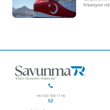
fırkateynin ref
“Etkin, Güvenilir, Haberdar”
+90 530 308 17 96