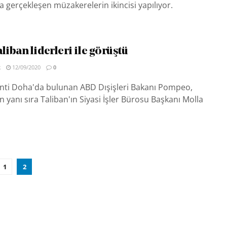
a gerçekleşen müzakerelerin ikincisi yapılıyor.
iban liderleri ile görüştü
R
12/09/2020
0
enti Doha'da bulunan ABD Dışişleri Bakanı Pompeo,
n yanı sıra Taliban'ın Siyasi İşler Bürosu Başkanı Molla
1
2