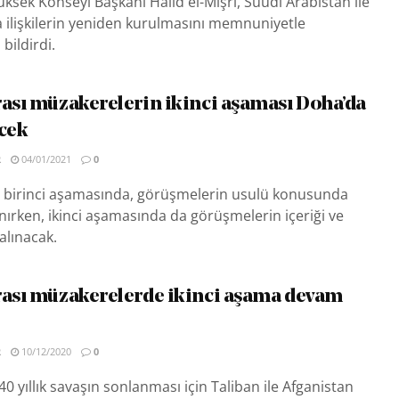
üksek Konseyi Başkanı Halid el-Mişri, Suudi Arabistan ile
 ilişkilerin yeniden kurulmasını memnuniyetle
 bildirdi.
rası müzakerelerin ikinci aşaması Doha’da
cek
R
04/01/2021
0
 birinci aşamasında, görüşmelerin usulü konusunda
ırken, ikinci aşamasında da görüşmelerin içeriği ve
alınacak.
rası müzakerelerde ikinci aşama devam
R
10/12/2020
0
0 yıllık savaşın sonlanması için Taliban ile Afganistan