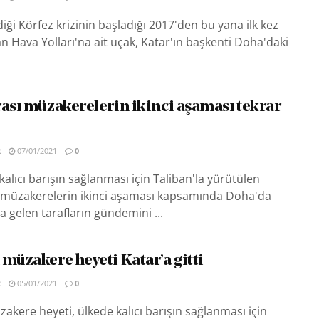
ildiği Körfez krizinin başladığı 2017'den bu yana ilk kez
n Hava Yolları'na ait uçak, Katar'ın başkenti Doha'daki
rası müzakerelerin ikinci aşaması tekrar
R
07/01/2021
0
kalıcı barışın sağlanması için Taliban'la yürütülen
ı müzakerelerin ikinci aşaması kapsamında Doha'da
a gelen tarafların gündemini ...
müzakere heyeti Katar’a gitti
R
05/01/2021
0
akere heyeti, ülkede kalıcı barışın sağlanması için