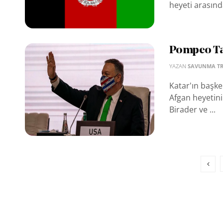
heyeti arasınd
Pompeo Tal
YAZAN
SAVUNMA T
Katar'ın başk
Afgan heyetini
Birader ve ...