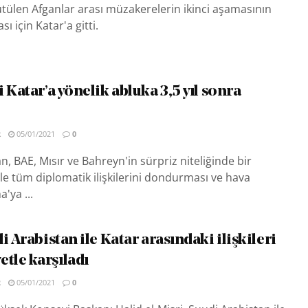
ütülen Afganlar arası müzakerelerin ikinci aşamasının
ı için Katar'a gitti.
 Katar’a yönelik abluka 3,5 yıl sonra
R
05/01/2021
0
n, BAE, Mısır ve Bahreyn'in sürpriz niteliğinde bir
ile tüm diplomatik ilişkilerini dondurması ve hava
'ya ...
i Arabistan ile Katar arasındaki ilişkileri
le karşıladı
R
05/01/2021
0