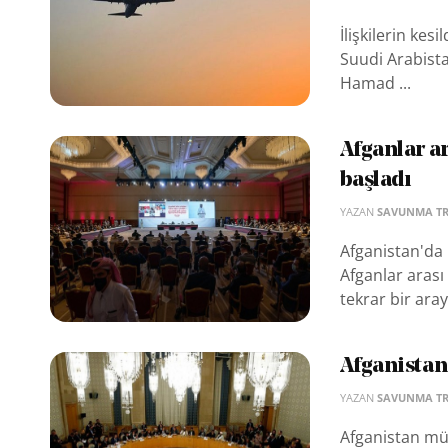
İlişkilerin kes
Suudi Arabista
Hamad ...
Afganlar a
başladı
YAZAN
SAVUNMA T
Afganistan'da 
Afganlar aras
tekrar bir aray
Afganistan 
YAZAN
SAVUNMA T
Afganistan müz