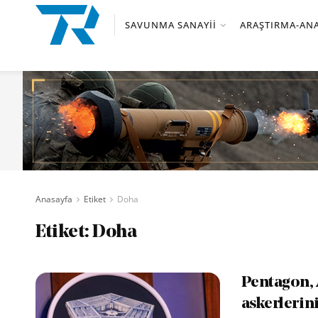
SAVUNMA SANAYII
ARAŞTIRMA-ANA
Anasayfa
Etiket
Doha
Etiket:
Doha
Pentagon, 
askerlerin