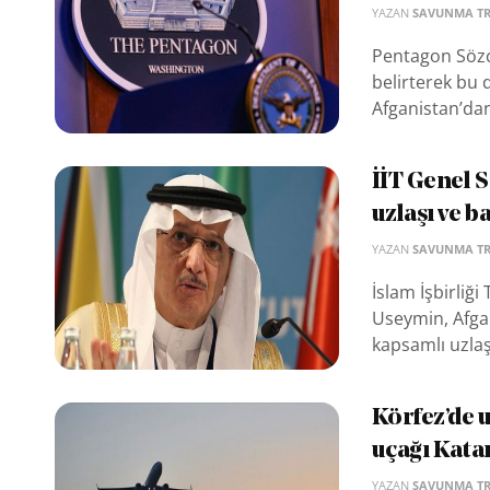
YAZAN
SAVUNMA T
Pentagon Sözcü
belirterek bu
Afganistan’dan
İİT Genel S
uzlaşı ve b
YAZAN
SAVUNMA T
İslam İşbirliği
Useymin, Afgan
kapsamlı uzlaşı
Körfez’de 
uçağı Katar
YAZAN
SAVUNMA T