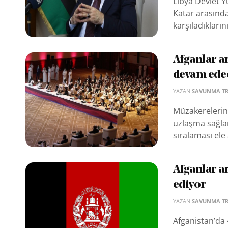
Libya Devlet Y
Katar arasında
karşıladıklarını
Afganlar a
devam ede
YAZAN
SAVUNMA T
Müzakerelerin
uzlaşma sağlan
sıralaması ele 
Afganlar a
ediyor
YAZAN
SAVUNMA T
Afganistan’da 4