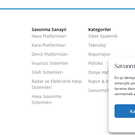
Savunma Sanayii
Kategoriler
Hava Platformları
Siber Güvenlik
Kara Platformları
Teknoloji
Deniz Platformları
Röportajlar
İnsansız Sistemler
Politika
Silah Sistemleri
Dosya Haber
En iyi deney
Radar ve Elektronik Harp
Rapor & İnfografik
amacıyla çer
Sistemleri
tarama davra
SavunmaTR Plus
vermemek vey
Hava Savunma
Sistemleri
Ka