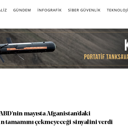
LIZ
GÜNDEM
İNFOGRAFIK
SIBER GÜVENLIK
TEKNOLOJ
ABD’nin mayısta Afganistan’daki
in tamamını çekmeyeceği sinyalini verdi