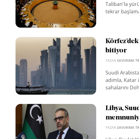
Taliban'la yür
tekrar başlamas
Körfez’deki
bitiyor
YAZAN
SAVUNMA T
Suudi Arabista
adımla, Katar 
sahalarını Doha
Libya, Suud
memnuniyet
YAZAN
SAVUNMA T