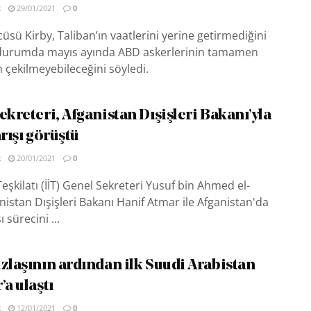
R
29/01/2021
0
sü Kirby, Taliban’ın vaatlerini yerine getirmediğini
 durumda mayıs ayında ABD askerlerinin tamamen
 çekilmeyebileceğini söyledi.
ekreteri, Afganistan Dışişleri Bakanı’yla
arışı görüştü
R
20/01/2021
0
 Teşkilatı (İİT) Genel Sekreteri Yusuf bin Ahmed el-
istan Dışişleri Bakanı Hanif Atmar ile Afganistan'da
 sürecini ...
uzlaşının ardından ilk Suudi Arabistan
’a ulaştı
R
12/01/2021
0