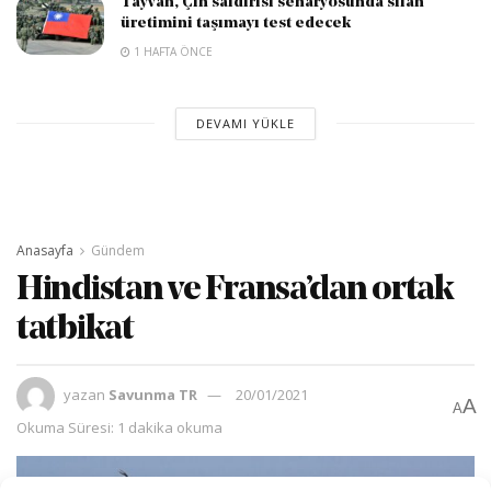
Tayvan, Çin saldırısı senaryosunda silah
üretimini taşımayı test edecek
1 HAFTA ÖNCE
DEVAMI YÜKLE
Anasayfa
Gündem
Hindistan ve Fransa’dan ortak
tatbikat
yazan
Savunma TR
20/01/2021
A
A
Okuma Süresi: 1 dakika okuma