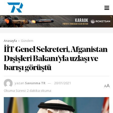
Anasayfa
Gündem
İİT Genel Sekreteri, Afganistan
Dışişleri Bakanı’yla uzlaşı ve
barışı görüştü
yazan
Savunma TR
20/01/2021
A
A
Okuma Süresi: 2 dakika okuma