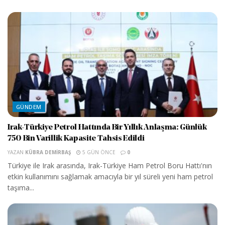
GÜNDEM
Irak-Türkiye Petrol Hattında Bir Yıllık Anlaşma: Günlük
750 Bin Varillik Kapasite Tahsis Edildi
YAZAN
KÜBRA DEMIRBAŞ
5 GÜN ÖNCE
0
Türkiye ile Irak arasında, Irak-Türkiye Ham Petrol Boru Hattı'nın
etkin kullanımını sağlamak amacıyla bir yıl süreli yeni ham petrol
taşıma...