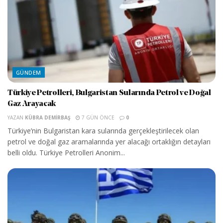
GÜNDEM
Türkiye Petrolleri, Bulgaristan Sularında Petrol ve Doğal
Gaz Arayacak
YAZAN
KÜBRA DEMIRBAŞ
7 GÜN ÖNCE
0
Türkiye’nin Bulgaristan kara sularında gerçekleştirilecek olan
petrol ve doğal gaz aramalarında yer alacağı ortaklığın detayları
belli oldu. Türkiye Petrolleri Anonim...