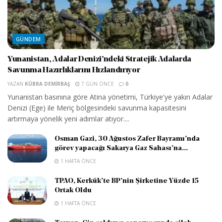
GÜNDEM
Yunanistan, Adalar Denizi’ndeki Stratejik Adalarda
Savunma Hazırlıklarını Hızlandırıyor
YAZAN
KÜBRA DEMIRBAŞ
7 GÜN ÖNCE
0
Yunanistan basınına göre Atina yönetimi, Türkiye'ye yakın Adalar
Denizi (Ege) ile Meriç bölgesindeki savunma kapasitesini
artırmaya yönelik yeni adımlar atıyor....
Osman Gazi, 30 Ağustos Zafer Bayramı’nda
görev yapacağı Sakarya Gaz Sahası’na...
1 HAFTA ÖNCE
TPAO, Kerkük’te BP’nin Şirketine Yüzde 15
Ortak Oldu
1 HAFTA ÖNCE