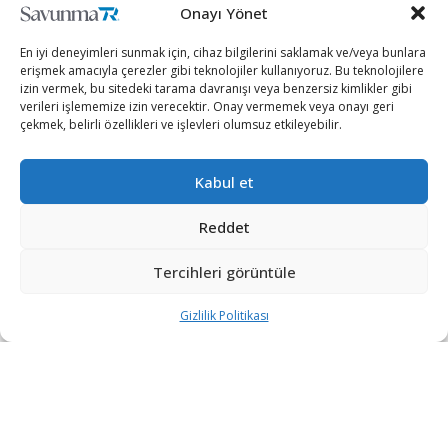
Onayı Yönet
En iyi deneyimleri sunmak için, cihaz bilgilerini saklamak ve/veya bunlara
erişmek amacıyla çerezler gibi teknolojiler kullanıyoruz. Bu teknolojilere
izin vermek, bu sitedeki tarama davranışı veya benzersiz kimlikler gibi
verileri işlememize izin verecektir. Onay vermemek veya onayı geri
çekmek, belirli özellikleri ve işlevleri olumsuz etkileyebilir.
Kabul et
Reddet
Hindistan, Fransa ile Jodhpur yakınlarında bugün başlayan
ve 5 gün sürecek hava tatbikatı esnasında çeşitli önemli
Tercihleri görüntüle
birimlerin yanında Rafale, Sukhoi ve Mirage 2000 muharip
Gizlilik Politikası
jetlerini de konuşlandıracak.
The Economic Times sitesinde yer alan haberde, Hindistan
Hava Kuvvetleri yetkililerinin Ex-Desert Knight
21 tatbikatında görev alacak birimlere ek olarak; IL-78 yakıt
ikmal uçağının ve havadan erken uyarı ve kontrol