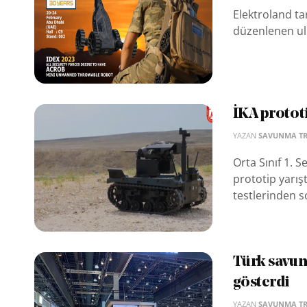
Elektroland ta
düzenlenen ulu
İKA prototi
YAZAN
SAVUNMA T
Orta Sınıf 1. 
prototip yarış
testlerinden so
Türk savun
gösterdi
YAZAN
SAVUNMA T