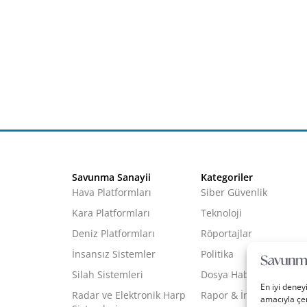
Savunma Sanayii
Kategoriler
Hava Platformları
Siber Güvenlik
Kara Platformları
Teknoloji
Deniz Platformları
Röportajlar
İnsansız Sistemler
Politika
Silah Sistemleri
Dosya Haber
En iyi deney
Radar ve Elektronik Harp
Rapor & İnfografik
amacıyla çer