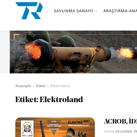
SAVUNMA SANAYII
ARAŞTIRMA-ANA
Anasayfa
Etiket
Elektroland
Etiket:
Elektroland
ACROB, İDE
YAZAN
SAVUNMA T