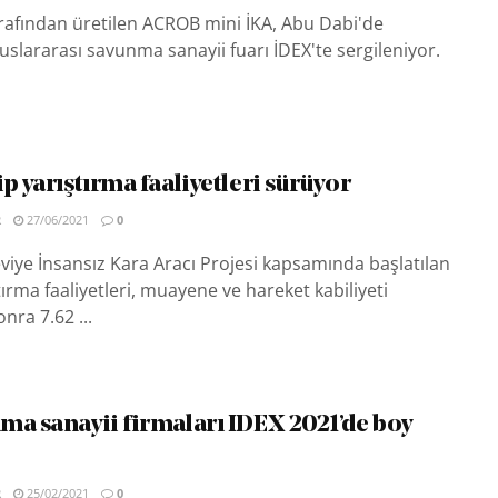
rafından üretilen ACROB mini İKA, Abu Dabi'de
slararası savunma sanayii fuarı İDEX'te sergileniyor.
p yarıştırma faaliyetleri sürüyor
R
27/06/2021
0
Seviye İnsansız Kara Aracı Projesi kapsamında başlatılan
tırma faaliyetleri, muayene ve hareket kabiliyeti
nra 7.62 ...
ma sanayii firmaları IDEX 2021’de boy
R
25/02/2021
0