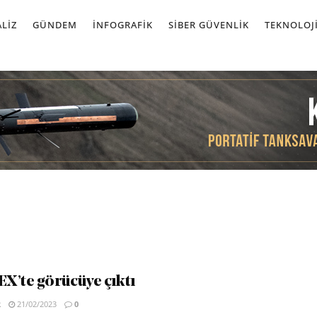
LIZ
GÜNDEM
İNFOGRAFIK
SIBER GÜVENLIK
TEKNOLOJ
X’te görücüye çıktı
R
21/02/2023
0