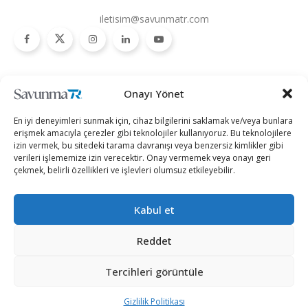
iletisim@savunmatr.com
2026 © Savunma TR. Tüm Hakları Saklıdır.
Onayı Yönet
Savunma Sanayii
Kategoriler
SavunmaTR
En iyi deneyimleri sunmak için, cihaz bilgilerini saklamak ve/veya bunlara
Hava Platformları
Siber Güvenlik
Hakkımızda
erişmek amacıyla çerezler gibi teknolojiler kullanıyoruz. Bu teknolojilere
izin vermek, bu sitedeki tarama davranışı veya benzersiz kimlikler gibi
Kara Platformları
Teknoloji
Kariyer
verileri işlememize izin verecektir. Onay vermemek veya onayı geri
çekmek, belirli özellikleri ve işlevleri olumsuz etkileyebilir.
Deniz Platformları
Röportajlar
Gizlilik Politikası
İnsansız Sistemler
Politika
Künye
Kabul et
Silah Sistemleri
Dosya Haber
İletişim
Radar ve
Rapor & İnfografik
Reddet
Elektronik Harp
SavunmaTR Plus
Sistemleri
Tercihleri görüntüle
Hava Savunma
Sistemleri
Gizlilik Politikası