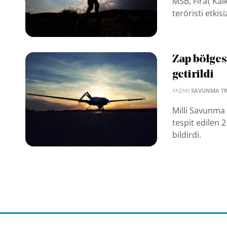
MSB, Fırat Kal
teröristi etkis
Zap bölgesi
getirildi
YAZAN
SAVUNMA T
Milli Savunma 
tespit edilen 2 
bildirdi.