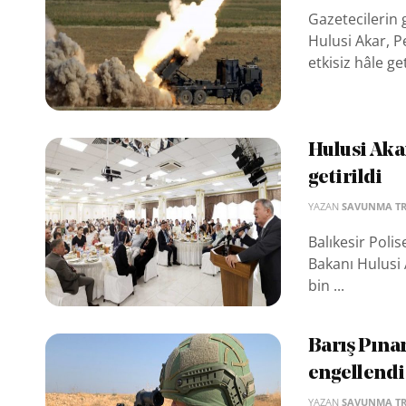
Gazetecilerin 
Hulusi Akar, P
etkisiz hâle geti
Hulusi Akar
getirildi
YAZAN
SAVUNMA T
Balıkesir Polis
Bakanı Hulusi
bin ...
Barış Pınar
engellendi
YAZAN
SAVUNMA T