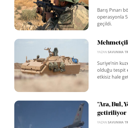
Barış Pınarı bö
operasyonla 5 t
geçildi.
Mehmetçik’
YAZAN
SAVUNMA T
Suriye’nin kuze
olduğu tespit 
etkisiz hale get
"Ara, Bul, 
getiriliyor
YAZAN
SAVUNMA T