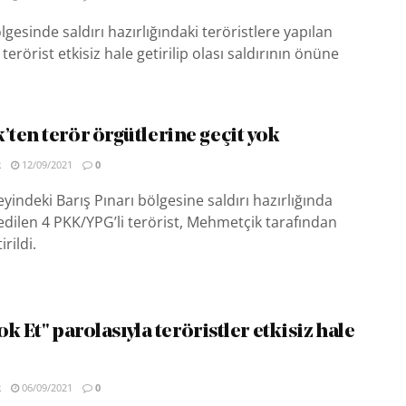
lgesinde saldırı hazırlığındaki teröristlere yapılan
erörist etkisiz hale getirilip olası saldırının önüne
ten terör örgütlerine geçit yok
R
12/09/2021
0
yindeki Barış Pınarı bölgesine saldırı hazırlığında
edilen 4 PKK/YPG’li terörist, Mehmetçik tarafından
irildi.
Yok Et" parolasıyla teröristler etkisiz hale
R
06/09/2021
0