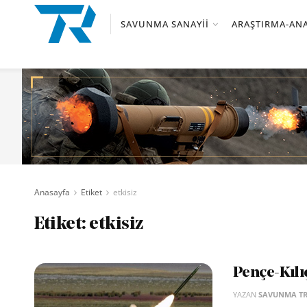
SAVUNMA SANAYII
ARAŞTIRMA-ANA
Anasayfa
Etiket
etkisiz
Etiket:
etkisiz
Pençe-Kılıç
YAZAN
SAVUNMA T