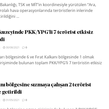
Bakanlığı, TSK ve MİT’in koordinesiyle yürütülen “Ara,
arolalı hava operasyonlarında teröristlerin inlerinde
rildiğini ...
kuzeyinde PKK/YPG’li 7 terörist etkisiz
ldi
R
30/08/2021
0
arı bölgesinde 6 ve Fırat Kalkanı bölgesinde 1 olmak
girişiminde bulunan toplam PKK/YPG’li 7 teröristin etkisiz
nı bölgesine sızmaya çalışan 2 terörist
 getirildi
R
31/05/2021
0