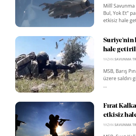
Millî Savunma 
Bul, Yok Et” p
etkisiz hale geti
Suriye’nin 
hale getiri
YAZAN
SAVUNMA T
MSB, Barış Pın
üzere saldırı 
...
Fırat Kalka
etkisiz hale
YAZAN
SAVUNMA T