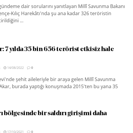
gündeme dair sorularını yanıtlayan Millî Savunma Bakanı
ençe-Kılıç Harekâtı'nda şu ana kadar 326 teröristin
rildiğini ...
: 7 yılda 35 bin 656 terörist etkisiz hale
R
14/08/2022
0
evi'nde şehit aileleriyle bir araya gelen Millî Savunma
 Akar, burada yaptığı konuşmada 2015'ten bu yana 35
ı bölgesinde bir saldırı girişimi daha
R
17/10/2021
0