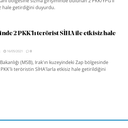
kanı bölgesine sızma girişiminde bulunan 2 PKK/YPG’li
iz hale getirdiğini duyurdu.
nde 2 PKK’lı terörist SİHA ile etkisiz hale
R
16/05/2021
0
Bakanlığı (MSB), Irak'ın kuzeyindeki Zap bölgesinde
PKK'lı teröristin SİHA'larla etkisiz hale getirildiğini