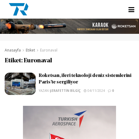
Anasayfa
Etiket
Euronaval
Etiket:
Euronaval
Roketsan, ileri teknoloji deniz sistemlerini
Paris’te sergiliyor
YAZAN
ŞERAFETTIN BILGIÇ
04/11/2024
0