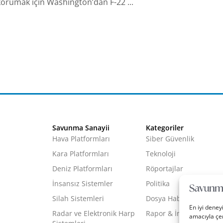
orumak için Washington’dan F-22 ...
Savunma Sanayii
Kategoriler
Hava Platformları
Siber Güvenlik
Kara Platformları
Teknoloji
Deniz Platformları
Röportajlar
İnsansız Sistemler
Politika
Silah Sistemleri
Dosya Haber
En iyi deney
Radar ve Elektronik Harp
Rapor & İnfografik
amacıyla çer