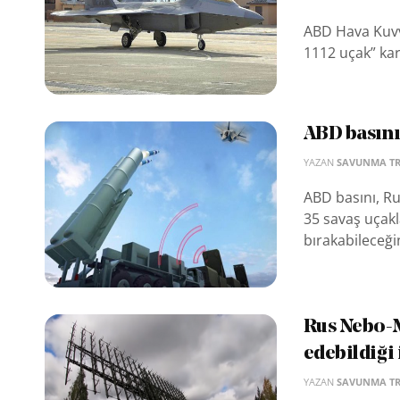
ABD Hava Kuvve
1112 uçak” ka
ABD basını:
YAZAN
SAVUNMA T
ABD basını, Ru
35 savaş uçakla
bırakabileceğin
Rus Nebo-M 
edebildiği 
YAZAN
SAVUNMA T