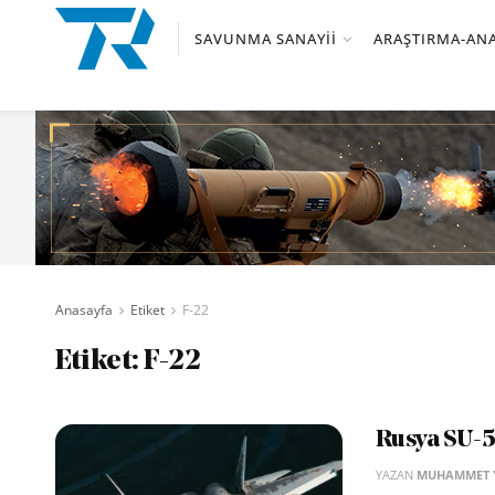
SAVUNMA SANAYII
ARAŞTIRMA-ANA
Anasayfa
Etiket
F-22
Etiket:
F-22
Rusya SU-5
YAZAN
MUHAMMET Y