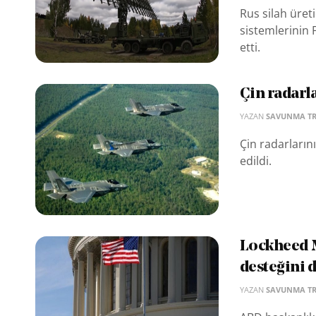
Rus silah üret
sistemlerinin F
etti.
Çin radarla
YAZAN
SAVUNMA T
Çin radarların
edildi.
Lockheed M
desteğini 
YAZAN
SAVUNMA T