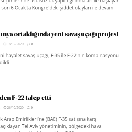
seçimlerinde usulsüzlük yapıldığı iddiaları ile başlayan
en son 6 Ocak’ta Kongre'deki şiddet olayları ile devam
nya ortaklığında yeni savaş uçağı projesi
R
18/12/2020
0
ni hayalet savaş uçağı, F-35 ile F-22'nin kombinasyonu
dildi.
’den F-22 talep etti
R
26/10/2020
0
k Arap Emirlikleri'ne (BAE) F-35 satışına karşı
açıklayan Tel Aviv yönetiminin, bölgedeki hava