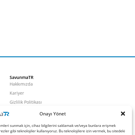
SavunmaTR
Hakkımızda
Kariyer
Gizlilik Politikası
Künye
Onayı Yönet
İletişim
imleri sunmak için, cihaz bilgilerini saklamak ve/veya bunlara erişmek
ezler gibi teknolojiler kullanıyoruz. Bu teknolojilere izin vermek, bu sitedeki