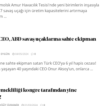
lsk Amur Havacılık Tesisi'nde yeni birimlerin inşasıyla
57 savaş uçağı için üretim kapasitelerini artırmaya
m ...
ı CEO, ABD savaş uçaklarına sahte ekipman
 EYGÜN
04/05/2024
0
ne sahte ekipman satan Türk CEO’ya 6 yıl hapis cezası!
 yaşayan 40 yaşındaki CEO Onur Aksoy’un, onlarca ...
emekliliği kongre tarafından yine
!
IĞIT ÖZDEMIR
01/03/2024
0