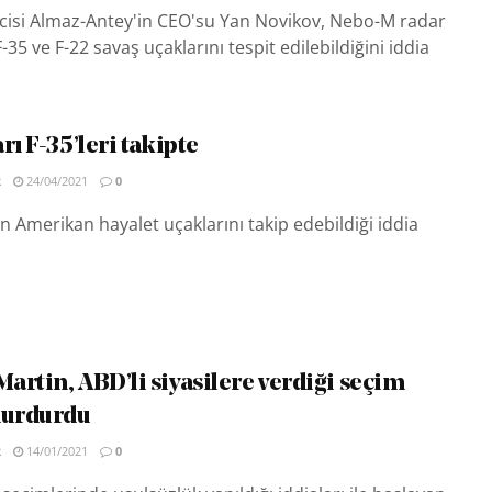
icisi Almaz-Antey'in CEO'su Yan Novikov, Nebo-M radar
-35 ve F-22 savaş uçaklarını tespit edilebildiğini iddia
rı F-35’leri takipte
R
24/04/2021
0
ın Amerikan hayalet uçaklarını takip edebildiği iddia
artin, ABD’li siyasilere verdiği seçim
durdurdu
R
14/01/2021
0