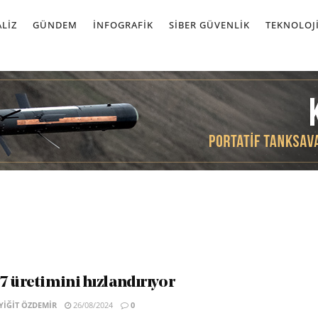
LIZ
GÜNDEM
İNFOGRAFIK
SIBER GÜVENLIK
TEKNOLOJ
7 üretimini hızlandırıyor
IĞIT ÖZDEMIR
26/08/2024
0