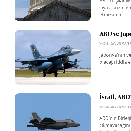
ABD başkanlık 
siyasi krizin 
etmesinin ...
ABD ve Japo
YAZAN
SAVUNMA T
Japonya'nın ye
olacağı iddia e
İsrail, ABD
YAZAN
SAVUNMA T
ABD’nin Birleşi
çıkmayacağını 