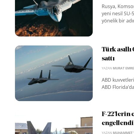
Rusya, Komsomo
yeni nesil SU-
yönelik bir adı
Türk asıll
sattı
YAZAN
MURAT EMRE
ABD kuvvetleri
ABD Florida’da
F-22’lerin 
engellendi
YAZAN
MUHAMMET Y