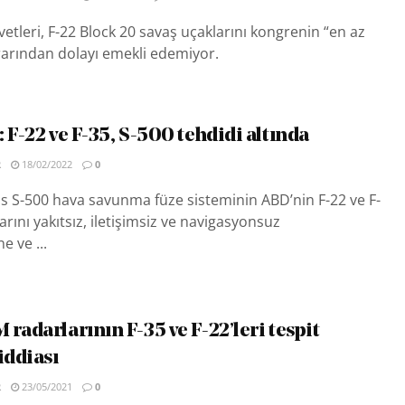
tleri, F-22 Block 20 savaş uçaklarını kongrenin “en az
rarından dolayı emekli edemiyor.
 F-22 ve F-35, S-500 tehdidi altında
R
18/02/2022
0
s S-500 hava savunma füze sisteminin ABD’nin F-22 ve F-
rını yakıtsız, iletişimsiz ve navigasyonsuz
e ve ...
radarlarının F-35 ve F-22’leri tespit
iddiası
R
23/05/2021
0