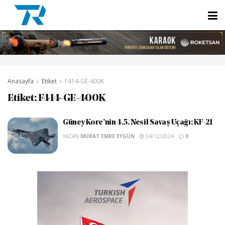
Anasayfa
Etiket
F414-GE-400K
Etiket:
F414-GE-400K
Güney Kore’nin 4.5. Nesil Savaş Uçağı: KF-21
YAZAN
MURAT EMRE EYGÜN
04/12/2024
0