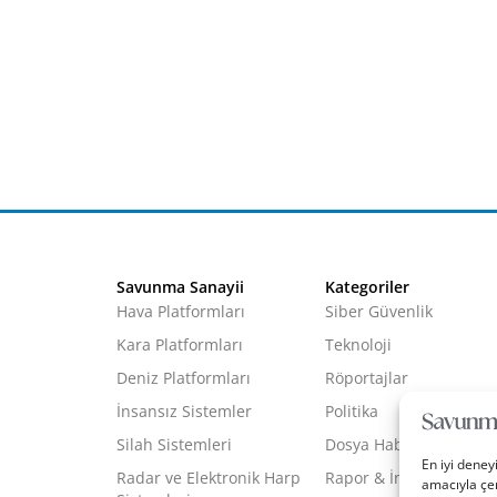
Savunma Sanayii
Kategoriler
Hava Platformları
Siber Güvenlik
Kara Platformları
Teknoloji
Deniz Platformları
Röportajlar
İnsansız Sistemler
Politika
Silah Sistemleri
Dosya Haber
En iyi deney
Radar ve Elektronik Harp
Rapor & İnfografik
amacıyla çer