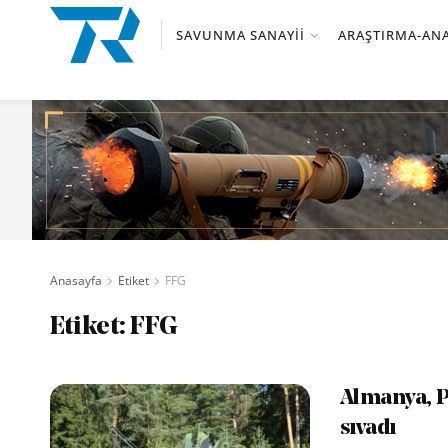
SAVUNMA SANAYII
ARAŞTIRMA-ANA
Anasayfa
Etiket
FFG
Etiket:
FFG
Almanya, Pa
sıvadı