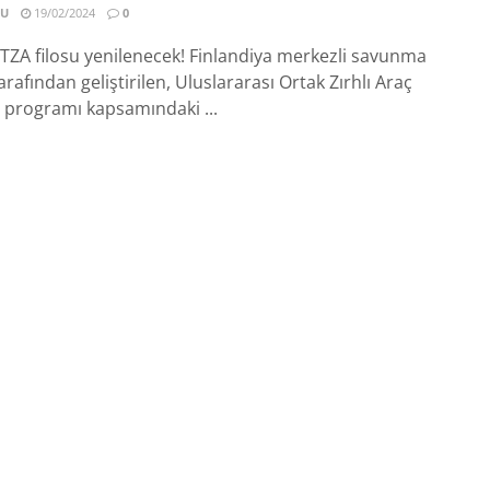
SU
19/02/2024
0
TZA filosu yenilenecek! Finlandiya merkezli savunma
tarafından geliştirilen, Uluslararası Ortak Zırhlı Araç
 programı kapsamındaki ...