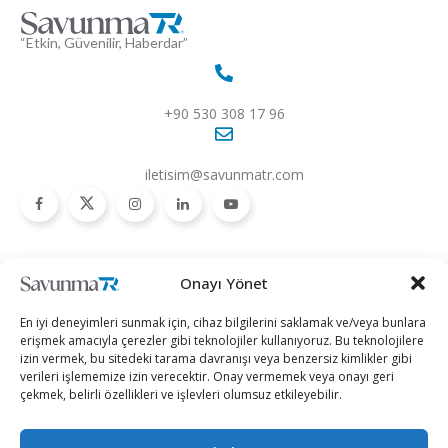
“Etkin, Güvenilir, Haberdar”
+90 530 308 17 96
iletisim@savunmatr.com
2026 © Savunma TR. Tüm Hakları Saklıdır.
Onayı Yönet
Savunma Sanayii
Kategoriler
SavunmaTR
En iyi deneyimleri sunmak için, cihaz bilgilerini saklamak ve/veya bunlara
Hava Platformları
Siber Güvenlik
Hakkımızda
erişmek amacıyla çerezler gibi teknolojiler kullanıyoruz. Bu teknolojilere
izin vermek, bu sitedeki tarama davranışı veya benzersiz kimlikler gibi
Kara Platformları
Teknoloji
Kariyer
verileri işlememize izin verecektir. Onay vermemek veya onayı geri
çekmek, belirli özellikleri ve işlevleri olumsuz etkileyebilir.
Deniz Platformları
Röportajlar
Gizlilik Politikası
İnsansız Sistemler
Politika
Künye