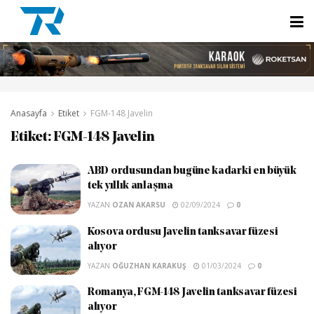
Anasayfa
Etiket
FGM-148 Javelin
Etiket:
FGM-148 Javelin
ABD ordusundan bugüne kadarki en büyük
tek yıllık anlaşma
YAZAN
OZAN AKARSU
02/09/2024
0
Kosova ordusu Javelin tanksavar füzesi
alıyor
YAZAN
OĞUZHAN KARAKUŞ
01/03/2024
0
Romanya, FGM-148 Javelin tanksavar füzesi
alıyor