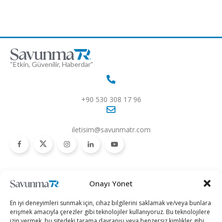
“Etkin, Güvenilir, Haberdar”
+90 530 308 17 96
iletisim@savunmatr.com
2026 © Savunma TR. Tüm Hakları Saklıdır.
Onayı Yönet
Savunma Sanayii
Kategoriler
SavunmaTR
En iyi deneyimleri sunmak için, cihaz bilgilerini saklamak ve/veya bunlara
Hava Platformları
Siber Güvenlik
Hakkımızda
erişmek amacıyla çerezler gibi teknolojiler kullanıyoruz. Bu teknolojilere
izin vermek, bu sitedeki tarama davranışı veya benzersiz kimlikler gibi