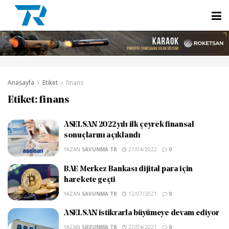
Anasayfa
Etiket
finans
Etiket:
finans
ASELSAN 2022 yılı ilk çeyrek finansal
sonuçlarını açıklandı
YAZAN
SAVUNMA TR
27/04/2022
0
BAE Merkez Bankası dijital para için
harekete geçti
YAZAN
SAVUNMA TR
12/07/2021
0
ASELSAN istikrarla büyümeye devam ediyor
YAZAN
SAVUNMA TR
27/04/2021
0