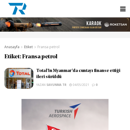
Anasayfa
Etiket
Fransa petrol
Etiket:
Fransa petrol
Total’in Myanmar’da cuntayı finanse ettiği
ileri sürüldü
YAZAN
SAVUNMA TR
04/05/2021
0