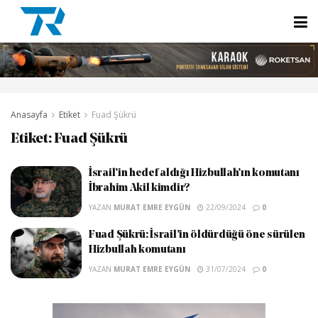
Anasayfa
Etiket
Fuad Şükrü
Etiket:
Fuad Şükrü
İsrail’in hedef aldığı Hizbullah’ın komutanı
İbrahim Akil kimdir?
YAZAN
MURAT EMRE EYGÜN
22/09/2024
0
Fuad Şükrü: İsrail’in öldürdüğü öne sürülen
Hizbullah komutanı
YAZAN
MURAT EMRE EYGÜN
31/07/2024
0