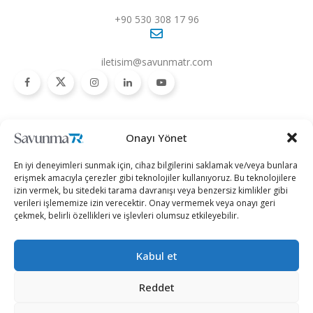
+90 530 308 17 96
iletisim@savunmatr.com
2026 © Savunma TR. Tüm Hakları Saklıdır.
Onayı Yönet
Savunma Sanayii
Kategoriler
SavunmaTR
En iyi deneyimleri sunmak için, cihaz bilgilerini saklamak ve/veya bunlara
Hava Platformları
Siber Güvenlik
Hakkımızda
erişmek amacıyla çerezler gibi teknolojiler kullanıyoruz. Bu teknolojilere
izin vermek, bu sitedeki tarama davranışı veya benzersiz kimlikler gibi
Kara Platformları
Teknoloji
Kariyer
verileri işlememize izin verecektir. Onay vermemek veya onayı geri
çekmek, belirli özellikleri ve işlevleri olumsuz etkileyebilir.
Deniz Platformları
Röportajlar
Gizlilik Politikası
İnsansız Sistemler
Politika
Künye
Kabul et
Silah Sistemleri
Dosya Haber
İletişim
Radar ve
Rapor & İnfografik
Reddet
Elektronik Harp
SavunmaTR Plus
Sistemleri