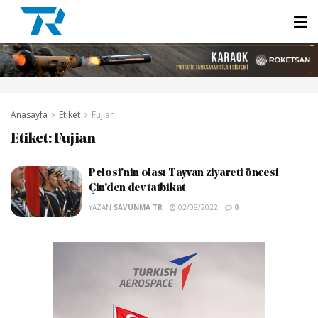
Anasayfa
Etiket
Fujian
Etiket:
Fujian
Pelosi’nin olası Tayvan ziyareti öncesi
Çin’den dev tatbikat
YAZAN
SAVUNMA TR
02/08/2022
0