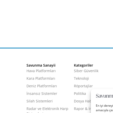
Savunma Sanayii
Kategoriler
Hava Platformları
Siber Güvenlik
Kara Platformları
Teknoloji
Deniz Platformları
Röportajlar
İnsansız Sistemler
Politika
Silah Sistemleri
Dosya Haber
En iyi deney
Radar ve Elektronik Harp
Rapor & İnfografik
amacıyla çer