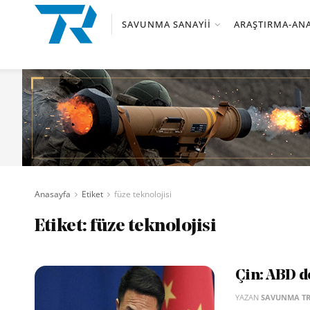
SAVUNMA SANAYII
ARAŞTIRMA-ANA
Anasayfa
Etiket
füze teknolojisi
Etiket:
füze teknolojisi
Çin: ABD d
YAZAN
SAVUNMA T