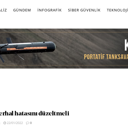
LIZ
GÜNDEM
İNFOGRAFIK
SIBER GÜVENLIK
TEKNOLOJ
erhal hatasını düzeltmeli
R
22/01/2022
0