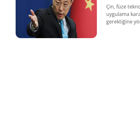
Çin, füze tekno
uygulama kara
gerektiğine yön