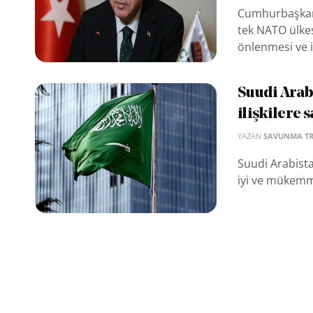
Cumhurbaşkanı
tek NATO ülkesi
önlenmesi ve i
Suudi Arab
ilişkilere 
YAZAN
SAVUNMA T
Suudi Arabista
iyi ve mükemme