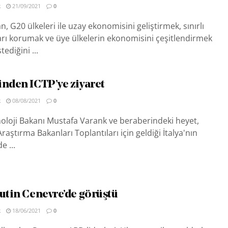
R
21/09/2021
0
, G20 ülkeleri ile uzay ekonomisini geliştirmek, sınırlı
rı korumak ve üye ülkelerin ekonomisini çeşitlendirmek
tediğini ...
inden ICTP’ye ziyaret
R
08/08/2021
0
oloji Bakanı Mustafa Varank ve beraberindeki heyet,
Araştırma Bakanları Toplantıları için geldiği İtalya'nın
e ...
Putin Cenevre’de görüştü
R
18/06/2021
0