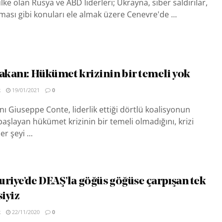
 ülke olan Rusya ve ABD liderleri; Ukrayna, siber saldırılar,
ası gibi konuları ele almak üzere Cenevre'de ...
bakanı: Hükümet krizinin bir temeli yok
R
19/01/2021
0
nı Giuseppe Conte, liderlik ettiği dörtlü koalisyonun
aşlayan hükümet krizinin bir temeli olmadığını, krizi
r şeyi ...
uriye’de DEAŞ’la göğüs göğüse çarpışan tek
iyiz
R
22/11/2020
0