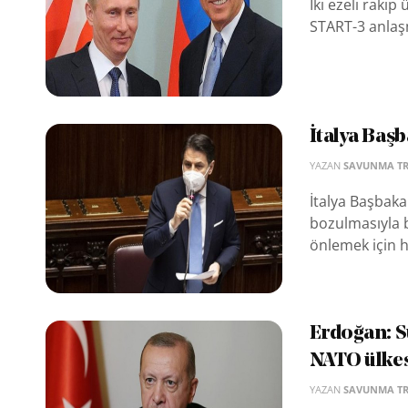
İki ezeli rakip
START-3 anlaşm
İtalya Baş
YAZAN
SAVUNMA T
İtalya Başbaka
bozulmasıyla b
önlemek için he
Erdoğan: S
NATO ülkes
YAZAN
SAVUNMA T