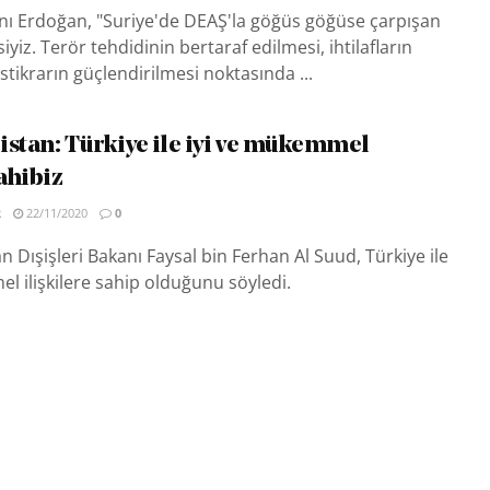
 Erdoğan, "Suriye'de DEAŞ'la göğüs göğüse çarpışan
yiz. Terör tehdidinin bertaraf edilmesi, ihtilafların
stikrarın güçlendirilmesi noktasında ...
istan: Türkiye ile iyi ve mükemmel
sahibiz
R
22/11/2020
0
n Dışişleri Bakanı Faysal bin Ferhan Al Suud, Türkiye ile
l ilişkilere sahip olduğunu söyledi.