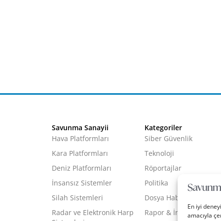
Savunma Sanayii
Kategoriler
Hava Platformları
Siber Güvenlik
Kara Platformları
Teknoloji
Deniz Platformları
Röportajlar
İnsansız Sistemler
Politika
Silah Sistemleri
Dosya Haber
En iyi deney
Radar ve Elektronik Harp
Rapor & İnfografik
amacıyla çer