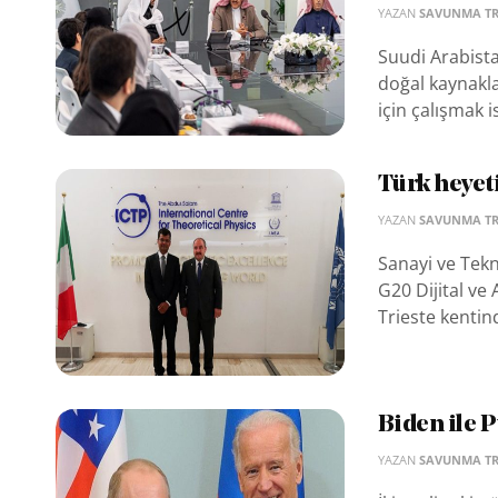
YAZAN
SAVUNMA T
Suudi Arabistan
doğal kaynakla
için çalışmak is
Türk heyet
YAZAN
SAVUNMA T
Sanayi ve Tekn
G20 Dijital ve 
Trieste kentind
Biden ile 
YAZAN
SAVUNMA T