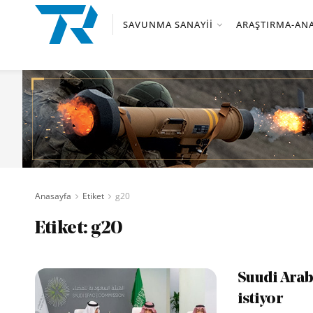
SAVUNMA SANAYII
ARAŞTIRMA-ANA
Anasayfa
Etiket
g20
Etiket:
g20
Suudi Arab
istiyor