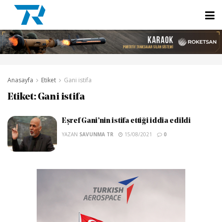
Anasayfa
Etiket
Gani istifa
Etiket:
Gani istifa
Eşref Gani’nin istifa ettiği iddia edildi
YAZAN
SAVUNMA TR
15/08/2021
0