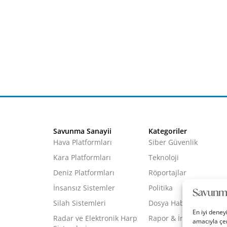
Savunma Sanayii
Kategoriler
Hava Platformları
Siber Güvenlik
Kara Platformları
Teknoloji
Deniz Platformları
Röportajlar
İnsansız Sistemler
Politika
Silah Sistemleri
Dosya Haber
En iyi deney
Radar ve Elektronik Harp
Rapor & İnfografik
amacıyla çer