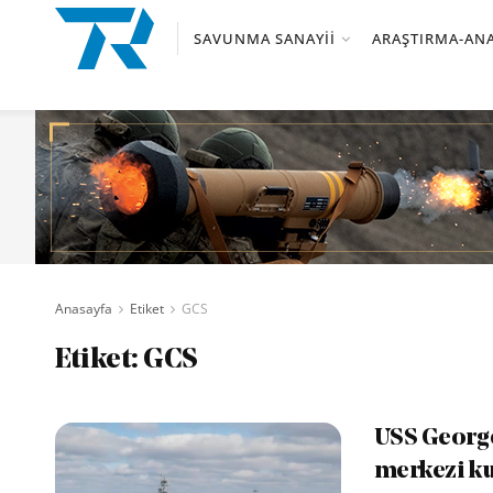
SAVUNMA SANAYII
ARAŞTIRMA-ANA
Anasayfa
Etiket
GCS
Etiket:
GCS
USS George
merkezi k