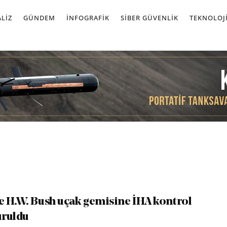
LIZ
GÜNDEM
İNFOGRAFIK
SIBER GÜVENLIK
TEKNOLOJ
 H.W. Bush uçak gemisine İHA kontrol
uruldu