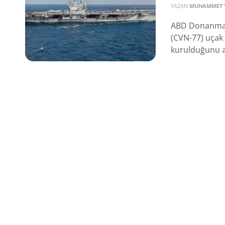
YAZAN
MUHAMMET Y
ABD Donanma 
(CVN-77) uçak 
kurulduğunu açı