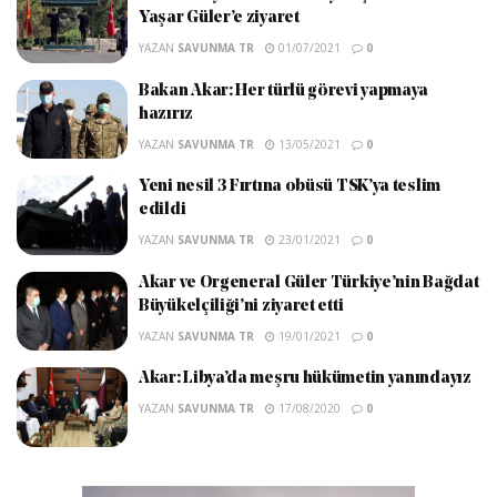
Yaşar Güler’e ziyaret
YAZAN
SAVUNMA TR
01/07/2021
0
Bakan Akar: Her türlü görevi yapmaya
hazırız
YAZAN
SAVUNMA TR
13/05/2021
0
Yeni nesil 3 Fırtına obüsü TSK’ya teslim
edildi
YAZAN
SAVUNMA TR
23/01/2021
0
Akar ve Orgeneral Güler Türkiye’nin Bağdat
Büyükelçiliği’ni ziyaret etti
YAZAN
SAVUNMA TR
19/01/2021
0
Akar: Libya’da meşru hükümetin yanındayız
YAZAN
SAVUNMA TR
17/08/2020
0