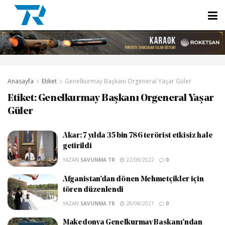
Anasayfa
Etiket
Genelkurmay Başkanı Orgeneral Yaşar Güler
Etiket:
Genelkurmay Başkanı Orgeneral Yaşar
Güler
Akar: 7 yılda 35 bin 786 terörist etkisiz hale
getirildi
YAZAN
SAVUNMA TR
22/08/2022
0
Afganistan’dan dönen Mehmetçikler için
tören düzenlendi
YAZAN
SAVUNMA TR
28/08/2021
0
Makedonya Genelkurmay Başkanı’ndan