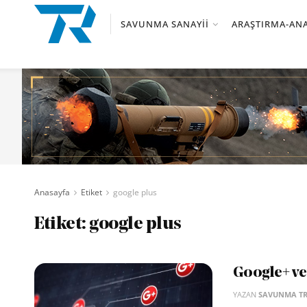
SAVUNMA SANAYII
ARAŞTIRMA-ANA
Anasayfa
Etiket
google plus
Etiket:
google plus
Google+ ver
YAZAN
SAVUNMA T