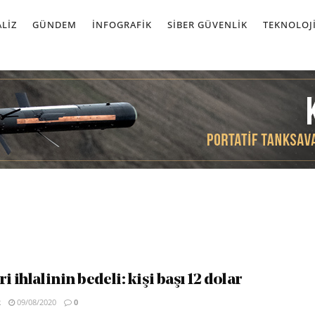
LIZ
GÜNDEM
İNFOGRAFIK
SIBER GÜVENLIK
TEKNOLOJ
i ihlalinin bedeli: kişi başı 12 dolar
R
09/08/2020
0