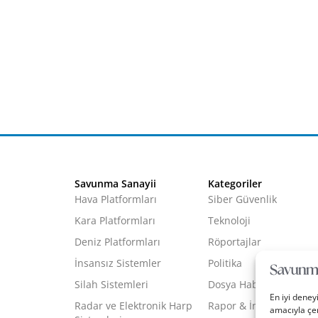
Savunma Sanayii
Kategoriler
Hava Platformları
Siber Güvenlik
Kara Platformları
Teknoloji
Deniz Platformları
Röportajlar
İnsansız Sistemler
Politika
Silah Sistemleri
Dosya Haber
En iyi deney
Radar ve Elektronik Harp
Rapor & İnfografik
amacıyla çer