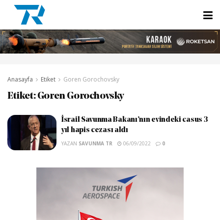
Anasayfa
Etiket
Goren Gorochovsky
Etiket:
Goren Gorochovsky
İsrail Savunma Bakanı’nın evindeki casus 3
yıl hapis cezası aldı
YAZAN
SAVUNMA TR
06/09/2022
0