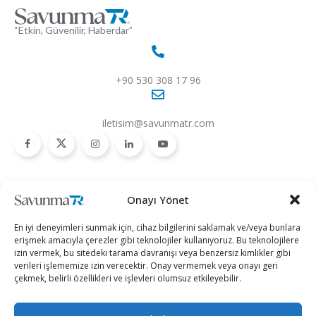
“Etkin, Güvenilir, Haberdar”
+90 530 308 17 96
iletisim@savunmatr.com
2026 © Savunma TR. Tüm Hakları Saklıdır.
Onayı Yönet
Savunma Sanayii
Kategoriler
SavunmaTR
En iyi deneyimleri sunmak için, cihaz bilgilerini saklamak ve/veya bunlara
Hava Platformları
Siber Güvenlik
Hakkımızda
erişmek amacıyla çerezler gibi teknolojiler kullanıyoruz. Bu teknolojilere
izin vermek, bu sitedeki tarama davranışı veya benzersiz kimlikler gibi
Kara Platformları
Teknoloji
Kariyer
verileri işlememize izin verecektir. Onay vermemek veya onayı geri
çekmek, belirli özellikleri ve işlevleri olumsuz etkileyebilir.
Deniz Platformları
Röportajlar
Gizlilik Politikası
İnsansız Sistemler
Politika
Künye