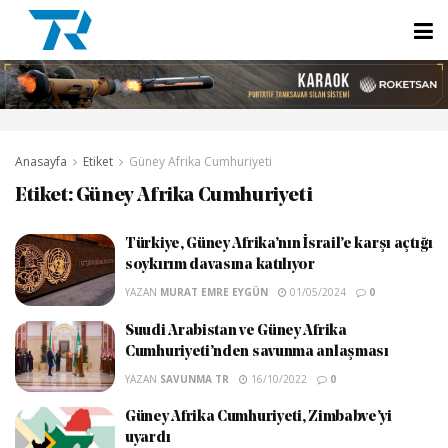
Anasayfa
Etiket
Güney Afrika Cumhuriyeti
Etiket:
Güney Afrika Cumhuriyeti
Türkiye, Güney Afrika’nın İsrail’e karşı açtığı
soykırım davasına katılıyor
YAZAN
MURAT EMRE EYGÜN
01/05/2024
0
Suudi Arabistan ve Güney Afrika
Cumhuriyeti’nden savunma anlaşması
YAZAN
SAVUNMA TR
16/10/2022
0
Güney Afrika Cumhuriyeti, Zimbabve’yi
uyardı