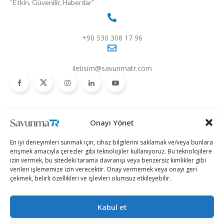
“Etkin, Güvenilir, Haberdar”
+90 530 308 17 96
iletisim@savunmatr.com
2026 © Savunma TR. Tüm Hakları Saklıdır.
Onayı Yönet
Savunma Sanayii
Kategoriler
SavunmaTR
En iyi deneyimleri sunmak için, cihaz bilgilerini saklamak ve/veya bunlara
Hava Platformları
Siber Güvenlik
Hakkımızda
erişmek amacıyla çerezler gibi teknolojiler kullanıyoruz. Bu teknolojilere
izin vermek, bu sitedeki tarama davranışı veya benzersiz kimlikler gibi
Kara Platformları
Teknoloji
Kariyer
verileri işlememize izin verecektir. Onay vermemek veya onayı geri
çekmek, belirli özellikleri ve işlevleri olumsuz etkileyebilir.
Deniz Platformları
Röportajlar
Gizlilik Politikası
İnsansız Sistemler
Politika
Künye
Kabul et
Silah Sistemleri
Dosya Haber
İletişim