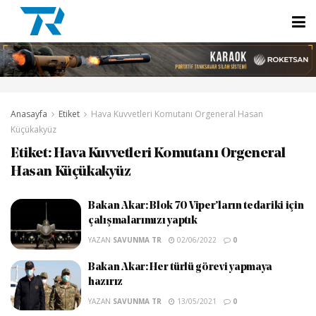
Anasayfa
Etiket
Hava Kuvvetleri Komutanı Orgeneral Hasan
Küçükakyüz
Etiket:
Hava Kuvvetleri Komutanı Orgeneral
Hasan Küçükakyüz
Bakan Akar: Blok 70 Viper’ların tedariki için
çalışmalarımızı yaptık
YAZAN
SAVUNMA TR
02/06/2022
0
Bakan Akar: Her türlü görevi yapmaya
hazırız
YAZAN
SAVUNMA TR
13/05/2021
0