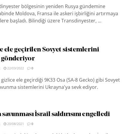
nsdinyester bölgesinin yeniden Rusya gündemine
binde Moldova, Fransa ile askeri işbirliğini artırmaya
lere başladı. Bilindiği üzere Transdinyester, ...
e ele geçirilen Sovyet sistemlerini
 gönderiyor
R
22/03/2022
0
gizlice ele geçirdiği 9K33 Osa (SA-8 Gecko) gibi Sovyet
avunma sistemlerini Ukrayna'ya sevk ediyor.
 savunması İsrail saldırısını engelledi
R
20/08/2021
0