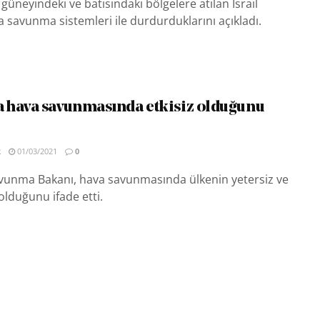
güneyindeki ve batısındaki bölgelere atılan İsrail
va savunma sistemleri ile durdurduklarını açıkladı.
 hava savunmasında etkisiz olduğunu
R
01/03/2021
0
unma Bakanı, hava savunmasında ülkenin yetersiz ve
olduğunu ifade etti.