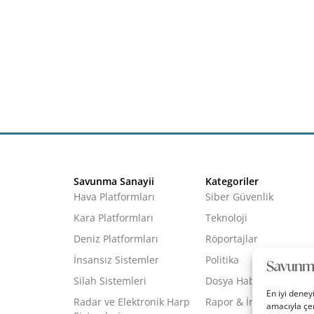
Savunma Sanayii
Kategoriler
Hava Platformları
Siber Güvenlik
Kara Platformları
Teknoloji
Deniz Platformları
Röportajlar
İnsansız Sistemler
Politika
Silah Sistemleri
Dosya Haber
En iyi deney
Radar ve Elektronik Harp
Rapor & İnfografik
amacıyla çer