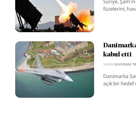
Suriye, Şam'ın 
füzelerini, ha
Danimarka
kabul etti
YAZAN
SAVUNMA T
Danimarka Sav
açık bir hedef 