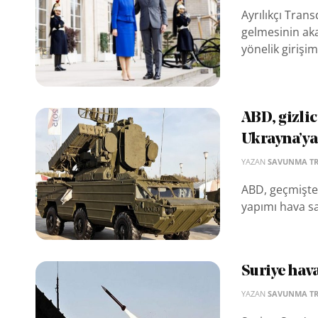
Ayrılıkçı Tra
gelmesinin aka
yönelik girişim
ABD, gizlic
Ukrayna’ya
YAZAN
SAVUNMA T
ABD, geçmişte 
yapımı hava s
Suriye hava
YAZAN
SAVUNMA T