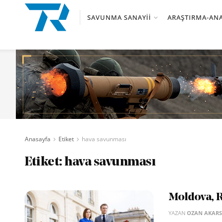
SAVUNMA SANAYII
ARAŞTIRMA-ANA
Anasayfa
Etiket
hava savunması
Etiket:
hava savunması
Moldova, R
YAZAN
OZAN AKAR