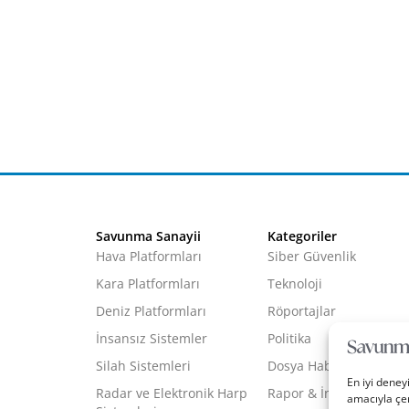
Savunma Sanayii
Kategoriler
Hava Platformları
Siber Güvenlik
Kara Platformları
Teknoloji
Deniz Platformları
Röportajlar
İnsansız Sistemler
Politika
Silah Sistemleri
Dosya Haber
En iyi deney
Radar ve Elektronik Harp
Rapor & İnfografik
amacıyla çer