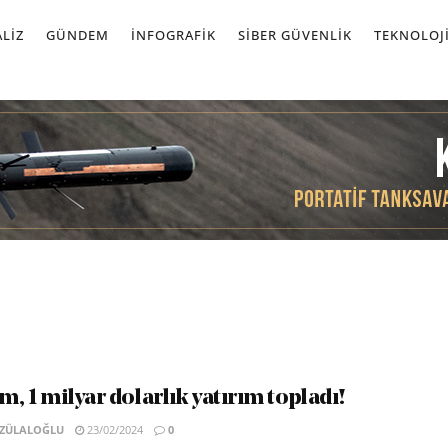
LIZ
GÜNDEM
İNFOGRAFIK
SIBER GÜVENLIK
TEKNOLOJ
im, 1 milyar dolarlık yatırım topladı!
 ZÜLALOĞLU
23/02/2024
0