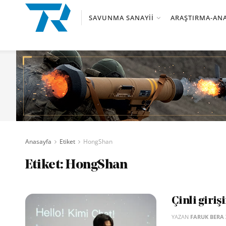
SAVUNMA SANAYII
ARAŞTIRMA-ANA
Anasayfa
Etiket
HongShan
Etiket:
HongShan
Çinli giriş
YAZAN
FARUK BERA