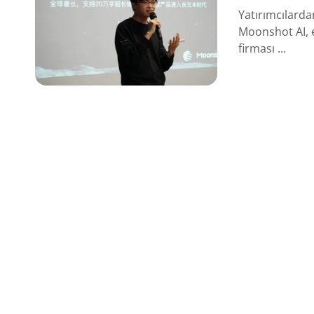
Yatırımcılardan
Moonshot AI, e
firması ...