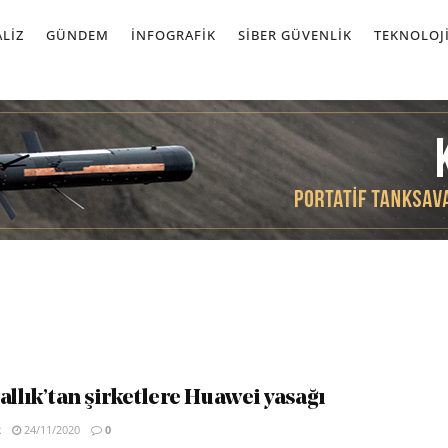
LIZ
GÜNDEM
İNFOGRAFIK
SIBER GÜVENLIK
TEKNOLOJ
allık’tan şirketlere Huawei yasağı
R
24/11/2020
0