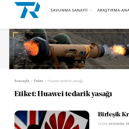
SAVUNMA SANAYII
ARAŞTIRMA-ANA
Anasayfa
Etiket
Huawei tedarik yasağı
Etiket:
Huawei tedarik yasağı
Birleşik Kr
YAZAN
SAVUNMA T