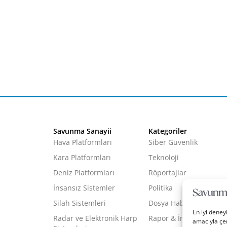
Savunma Sanayii
Kategoriler
Hava Platformları
Siber Güvenlik
Kara Platformları
Teknoloji
Deniz Platformları
Röportajlar
İnsansız Sistemler
Politika
Silah Sistemleri
Dosya Haber
En iyi deney
Radar ve Elektronik Harp
Rapor & İnfografik
amacıyla çer