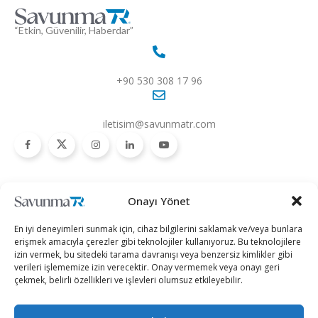
“Etkin, Güvenilir, Haberdar”
+90 530 308 17 96
iletisim@savunmatr.com
2026 © Savunma TR. Tüm Hakları Saklıdır.
Onayı Yönet
Savunma Sanayii
Kategoriler
SavunmaTR
En iyi deneyimleri sunmak için, cihaz bilgilerini saklamak ve/veya bunlara
Hava Platformları
Siber Güvenlik
Hakkımızda
erişmek amacıyla çerezler gibi teknolojiler kullanıyoruz. Bu teknolojilere
izin vermek, bu sitedeki tarama davranışı veya benzersiz kimlikler gibi
Kara Platformları
Teknoloji
Kariyer
verileri işlememize izin verecektir. Onay vermemek veya onayı geri
çekmek, belirli özellikleri ve işlevleri olumsuz etkileyebilir.
Deniz Platformları
Röportajlar
Gizlilik Politikası
İnsansız Sistemler
Politika
Künye