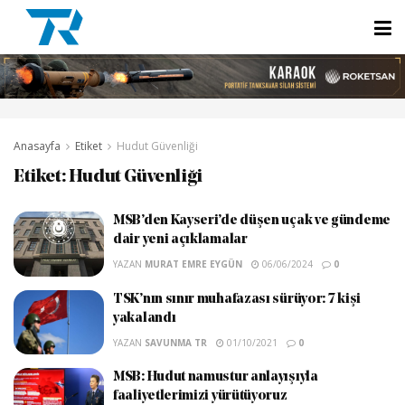
Anasayfa
Etiket
Hudut Güvenliği
Etiket:
Hudut Güvenliği
MSB’den Kayseri’de düşen uçak ve gündeme
dair yeni açıklamalar
YAZAN
MURAT EMRE EYGÜN
06/06/2024
0
TSK’nın sınır muhafazası sürüyor: 7 kişi
yakalandı
YAZAN
SAVUNMA TR
01/10/2021
0
MSB: Hudut namustur anlayışıyla
faaliyetlerimizi yürütüyoruz