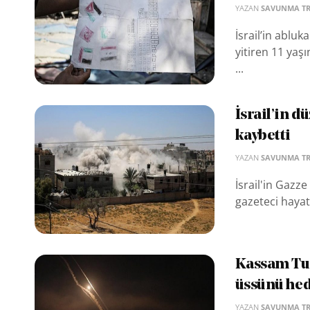
YAZAN
SAVUNMA T
İsrail’in abluk
yitiren 11 yaş
...
İsrail’in d
kaybetti
YAZAN
SAVUNMA T
İsrail'in Gazze
gazeteci hayatı
Kassam Tuga
üssünü hed
YAZAN
SAVUNMA T