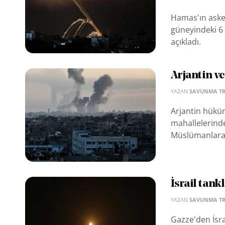
Hamas'ın asker
güneyindeki 6 
açıkladı.
Arjantin ve
YAZAN
SAVUNMA T
Arjantin hüküm
mahallelerinde
Müslümanlara v
İsrail tank
YAZAN
SAVUNMA T
Gazze'den İsra