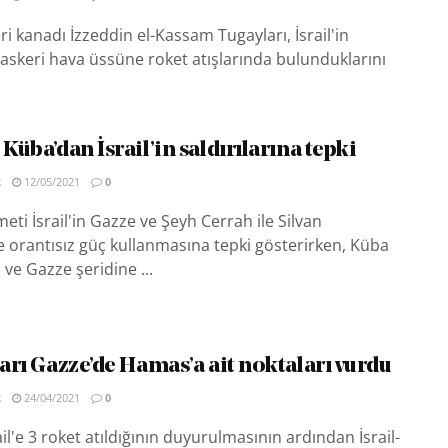
i kanadı İzzeddin el-Kassam Tugayları, İsrail'in
askeri hava üssüne roket atışlarında bulunduklarını
 Küba’dan İsrail’in saldırılarına tepki
R
12/05/2021
0
eti İsrail'in Gazze ve Şeyh Cerrah ile Silvan
 orantısız güç kullanmasına tepki gösterirken, Küba
e Gazze şeridine ...
ları Gazze’de Hamas’a ait noktaları vurdu
R
24/04/2021
0
il'e 3 roket atıldığının duyurulmasının ardından İsrail-