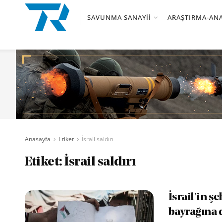
SAVUNMA SANAYII
ARAŞTIRMA-ANA
Anasayfa
Etiket
İsrail saldırı
Etiket:
İsrail saldırı
İsrail’in ş
bayrağına 