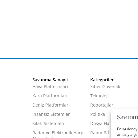
Savunma Sanayii
Kategoriler
Hava Platformları
Siber Güvenlik
Kara Platformları
Teknoloji
Deniz Platformları
Röportajlar
İnsansız Sistemler
Politika
Silah Sistemleri
Dosya Haber
En iyi deney
Radar ve Elektronik Harp
Rapor & İnfografik
amacıyla çer