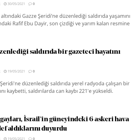
R
30/05/2021
0
a altındaki Gazze Şeridi’ne düzenlediği saldırıda yaşamını
ındaki Rafif Ebu Dayir, son çizdiği ve yarım kalan resmine
üzenlediği saldırıda bir gazeteci hayatını
R
19/05/2021
0
 Şeridi'ne düzenlediği saldırıda yerel radyoda çalışan bir
nı kaybetti, saldırılarda can kaybı 221'e yükseldi.
yları, İsrail’in güneyindeki 6 askeri hava
ef aldıklarını duyurdu
R
19/05/2021
0