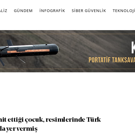
LIZ
GÜNDEM
İNFOGRAFIK
SIBER GÜVENLIK
TEKNOLOJ
ehit ettiği çocuk, resimlerinde Türk
da yer vermiş