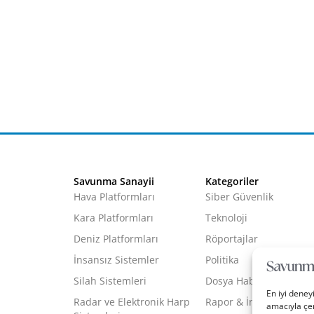
Savunma Sanayii
Kategoriler
Hava Platformları
Siber Güvenlik
Kara Platformları
Teknoloji
Deniz Platformları
Röportajlar
İnsansız Sistemler
Politika
Silah Sistemleri
Dosya Haber
En iyi deney
Radar ve Elektronik Harp
Rapor & İnfografik
amacıyla çer