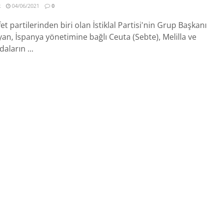
R
04/06/2021
0
t partilerinden biri olan İstiklal Partisi'nin Grup Başkanı
n, İspanya yönetimine bağlı Ceuta (Sebte), Melilla ve
aların ...