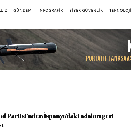
LIZ
GÜNDEM
İNFOGRAFIK
SIBER GÜVENLIK
TEKNOLOJ
klal Partisi’nden İspanya’daki adaları geri
sı