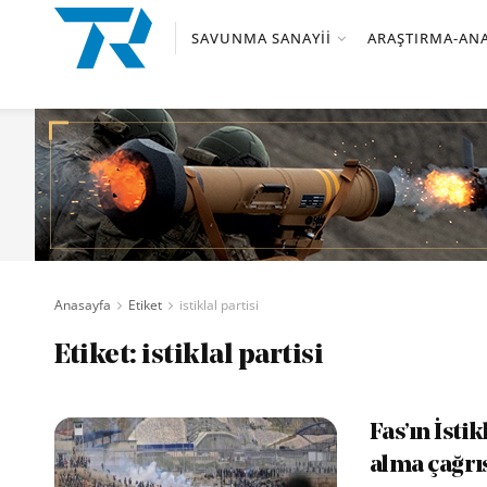
SAVUNMA SANAYII
ARAŞTIRMA-ANA
Anasayfa
Etiket
istiklal partisi
Etiket:
istiklal partisi
Fas’ın İsti
alma çağrı