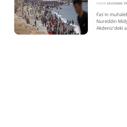
YAZAN
SAVUNMA T
Fas'ın muhalefe
Nureddin Midya
Akdeniz'deki ad