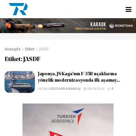
Anasayfa
Etiket
JASDF
Etiket:
JASDF
Japonya, JS Kaga’nın F-35B uçaklarına
yönelik modernizasyonda ilk aşamay...
YAZAN
OĞUZHAN KARAKUŞ
08/04/2024
0