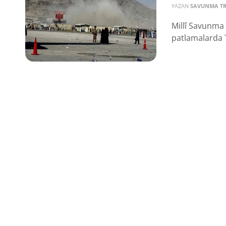
YAZAN
SAVUNMA T
Millî Savunma
patlamalarda T