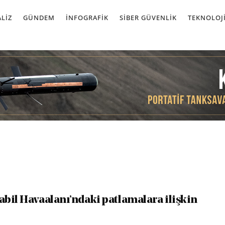
LIZ
GÜNDEM
İNFOGRAFIK
SIBER GÜVENLIK
TEKNOLOJ
bil Havaalanı’ndaki patlamalara ilişkin