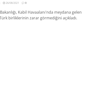
R
26/08/2021
0
 Bakanlığı, Kabil Havaalanı'nda meydana gelen
ürk birliklerinin zarar görmediğini açıkladı.