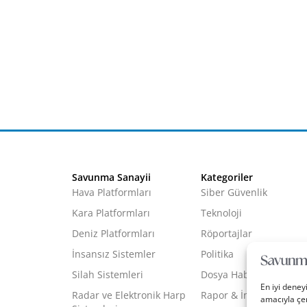
Savunma Sanayii
Kategoriler
Hava Platformları
Siber Güvenlik
Kara Platformları
Teknoloji
Deniz Platformları
Röportajlar
İnsansız Sistemler
Politika
Silah Sistemleri
Dosya Haber
En iyi deney
Radar ve Elektronik Harp
Rapor & İnfografik
amacıyla çer