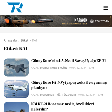
Anasayfa
Etiket
KAI
Etiket:
KAI
Güney Kore’nin 4.5. Nesil Savaş Uçağı: KF-21
YAZAN
MURAT EMRE EYGÜN
04/12/2024
0
Güney Kore FA-50’yi yapay zeka ile uçurmayı
planlıyor
YAZAN
MUHAMMET YIĞIT ÖZDEMIR
03/12/2024
0
KAI KF-21 Boramae nedir, özellikleri
nelerdir?