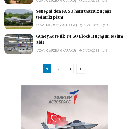
YAZAN
OĞUZHAN KARAKUŞ
27/03/2024
0
Senegal’den FA-50 hafif taarruz uçağı
tedariki planı
YAZAN
MEHMET YIĞIT TANIŞ
01/03/2024
0
Güney Kore ilk TA-50 Block II uçağını teslim
aldı
YAZAN
OĞUZHAN KARAKUŞ
01/03/2024
0
1
2
3