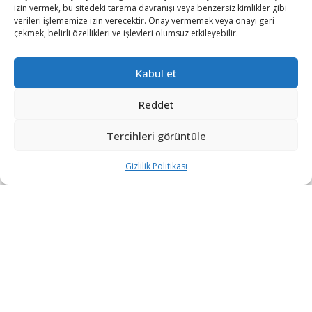
izin vermek, bu sitedeki tarama davranışı veya benzersiz kimlikler gibi
verileri işlememize izin verecektir. Onay vermemek veya onayı geri
çekmek, belirli özellikleri ve işlevleri olumsuz etkileyebilir.
Kabul et
Reddet
Tercihleri görüntüle
Gizlilik Politikası
“Etkin, Güvenilir, Haberdar”
+90 530 308 17 96
iletisim@savunmatr.com