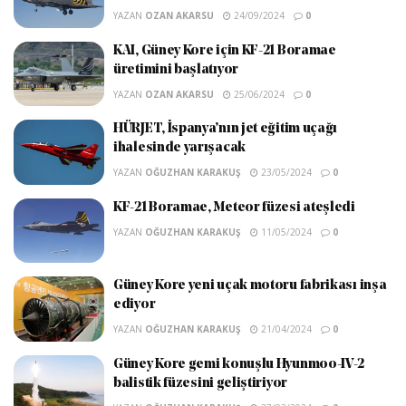
YAZAN
OZAN AKARSU
24/09/2024
0
KAI, Güney Kore için KF-21 Boramae
üretimini başlatıyor
YAZAN
OZAN AKARSU
25/06/2024
0
HÜRJET, İspanya’nın jet eğitim uçağı
ihalesinde yarışacak
YAZAN
OĞUZHAN KARAKUŞ
23/05/2024
0
KF-21 Boramae, Meteor füzesi ateşledi
YAZAN
OĞUZHAN KARAKUŞ
11/05/2024
0
Güney Kore yeni uçak motoru fabrikası inşa
ediyor
YAZAN
OĞUZHAN KARAKUŞ
21/04/2024
0
Güney Kore gemi konuşlu Hyunmoo-IV-2
balistik füzesini geliştiriyor