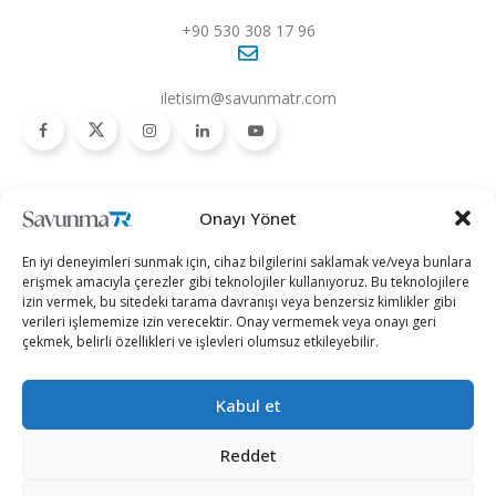
+90 530 308 17 96
iletisim@savunmatr.com
2026 © Savunma TR. Tüm Hakları Saklıdır.
Onayı Yönet
Savunma Sanayii
Kategoriler
SavunmaTR
En iyi deneyimleri sunmak için, cihaz bilgilerini saklamak ve/veya bunlara
Hava Platformları
Siber Güvenlik
Hakkımızda
erişmek amacıyla çerezler gibi teknolojiler kullanıyoruz. Bu teknolojilere
izin vermek, bu sitedeki tarama davranışı veya benzersiz kimlikler gibi
Kara Platformları
Teknoloji
Kariyer
verileri işlememize izin verecektir. Onay vermemek veya onayı geri
çekmek, belirli özellikleri ve işlevleri olumsuz etkileyebilir.
Deniz Platformları
Röportajlar
Gizlilik Politikası
İnsansız Sistemler
Politika
Künye
Kabul et
Silah Sistemleri
Dosya Haber
İletişim
Radar ve
Rapor & İnfografik
Reddet
Elektronik Harp
SavunmaTR Plus
Sistemleri