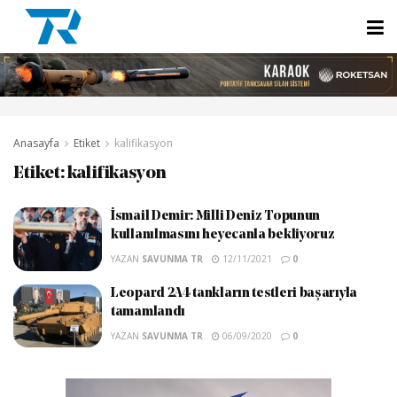
Anasayfa
Etiket
kalifikasyon
Etiket:
kalifikasyon
İsmail Demir: Milli Deniz Topunun
kullanılmasını heyecanla bekliyoruz
YAZAN
SAVUNMA TR
12/11/2021
0
Leopard 2A4 tankların testleri başarıyla
tamamlandı
YAZAN
SAVUNMA TR
06/09/2020
0